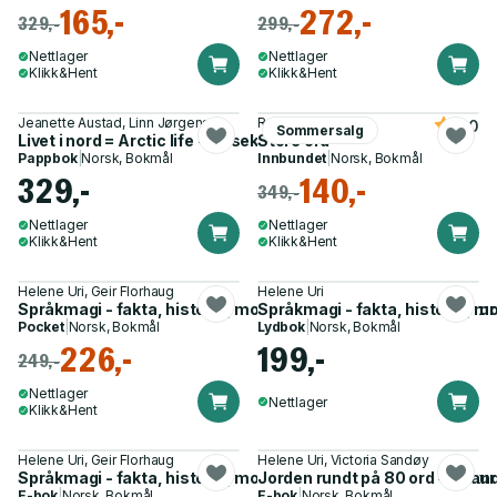
165,-
272,-
329,-
299,-
Nettlager
Nettlager
Klikk&Hent
Klikk&Hent
Jeanette Austad, Linn Jørgensen
Ronny Haugeland
5.0
Sommersalg
Livet i nord = Arctic life - på seks språk = in six languages
Store ord
Pappbok
|
Norsk, Bokmål
Innbundet
|
Norsk, Bokmål
329,-
140,-
349,-
Nettlager
Nettlager
Klikk&Hent
Klikk&Hent
Helene Uri, Geir Florhaug
Helene Uri
Språkmagi - fakta, historie, moro, kunnskap, grammatikk, ku
Språkmagi - fakta, historie, 
Pocket
|
Norsk, Bokmål
Lydbok
|
Norsk, Bokmål
226,-
199,-
249,-
Nettlager
Nettlager
Klikk&Hent
Helene Uri, Geir Florhaug
Helene Uri, Victoria Sandøy
Språkmagi - fakta, historie, moro, kunnskap, grammatikk, ku
Jorden rundt på 80 ord - og an
E-bok
|
Norsk, Bokmål
E-bok
|
Norsk, Bokmål