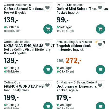
Oxford Dictionaries
Oxford Dictionaries
Oxford School Dictionary
Oxford Mini School Thesaurus
Pocket
|
Engelsk
Pocket
|
Engelsk
139,-
99,-
Nettlager
Nettlager
Klikk&Hent
Klikk&Hent
Collins Dictionaries
Anna Ribbing, Mia Nilsson
4.6
UKRAINIAN ENG_VISUAL DICT PB
Engelsk bildeordbok
Del av
Collins Visual Dictionary
Innbundet
|
Engelsk
Pocket
|
Engelsk
139,-
272,-
299,-
Nettlager
Nettlager
Klikk&Hent
Klikk&Hent
Collins Kids
Dr. Matthew G. Baron, Dieter Braun
FRENCH WORD DAY HB
Dictionary of Dinosaurs
Innbundet
|
Fransk
Pocket
|
Engelsk
199,-
179,-
Nettlager
Nettlager
Klikk&Hent
Klikk&Hent