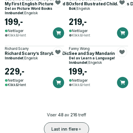
My First English Picture Word Book
Oxford Illustrated Children''s 
Del av
Picture Word Books
Bok
|
Engelsk
Innbundet
|
Engelsk
199,-
219,-
Nettlager
Nettlager
Klikk&Hent
Klikk&Hent
Richard Scarry
Fanny Wong
Richard Scarry’s Storybook Dictionary
See and Say Mandarin
Innbundet
|
Engelsk
Del av
Learn a Language!
Innbundet
|
Engelsk
229,-
199,-
Nettlager
Nettlager
Klikk&Hent
Klikk&Hent
Viser
48
av
216
treff
Last inn flere