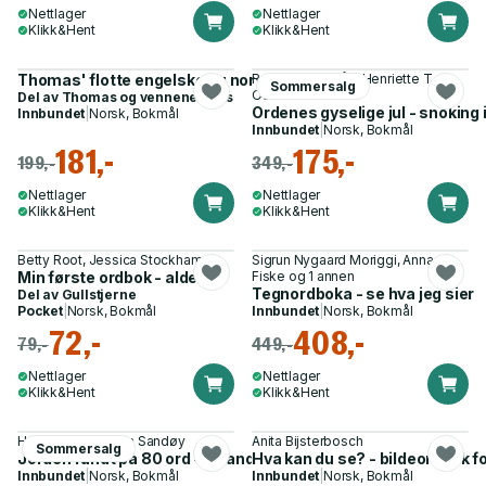
Nettlager
Nettlager
Klikk&Hent
Klikk&Hent
Thomas' flotte engelske og norske ordbok
Ragnhild Holmås, Henriette T.
Sommersalg
Osnes
Del av
Thomas og vennene hans
Ordenes gyselige jul - snoking 
Innbundet
|
Norsk, Bokmål
Innbundet
|
Norsk, Bokmål
181,-
175,-
199,-
349,-
Nettlager
Nettlager
Klikk&Hent
Klikk&Hent
Betty Root, Jessica Stockham
Sigrun Nygaard Moriggi, Anna
Min første ordbok - alder 5+
Fiske og 1 annen
Tegnordboka - se hva jeg sier
Del av
Gullstjerne
Pocket
|
Norsk, Bokmål
Innbundet
|
Norsk, Bokmål
72,-
408,-
79,-
449,-
Nettlager
Nettlager
Klikk&Hent
Klikk&Hent
Helene Uri, Victoria Sandøy
Anita Bijsterbosch
Sommersalg
Jorden rundt på 80 ord - og andre språkreiser
Hva kan du se? - bildeordbok f
Innbundet
|
Norsk, Bokmål
Innbundet
|
Norsk, Bokmål