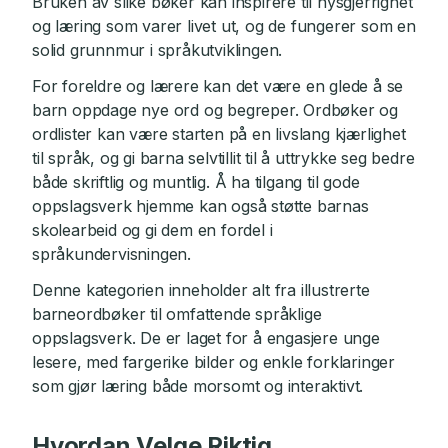
Bruken av slike bøker kan inspirere til nysgjerrighet
og læring som varer livet ut, og de fungerer som en
solid grunnmur i språkutviklingen.
For foreldre og lærere kan det være en glede å se
barn oppdage nye ord og begreper. Ordbøker og
ordlister kan være starten på en livslang kjærlighet
til språk, og gi barna selvtillit til å uttrykke seg bedre
både skriftlig og muntlig. Å ha tilgang til gode
oppslagsverk hjemme kan også støtte barnas
skolearbeid og gi dem en fordel i
språkundervisningen.
Denne kategorien inneholder alt fra illustrerte
barneordbøker til omfattende språklige
oppslagsverk. De er laget for å engasjere unge
lesere, med fargerike bilder og enkle forklaringer
som gjør læring både morsomt og interaktivt.
Hvordan Velge Riktig