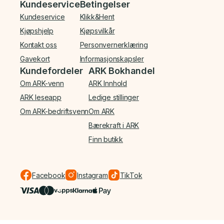
Bunnmeny
Kundeservice
Betingelser
Kundeservice
Klikk&Hent
Kjøpshjelp
Kjøpsvilkår
Kontakt oss
Personvernerklæring
Gavekort
Informasjonskapsler
Kundefordeler
ARK Bokhandel
Om ARK-venn
ARK Innhold
ARK leseapp
Ledige stillinger
Om ARK-bedriftsvenn
Om ARK
Bærekraft i ARK
Finn butikk
Facebook
Instagram
TikTok