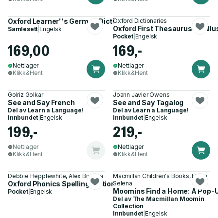
Oxford Learner''s German Dictionary
Oxford Dictionaries
Oxford First Thesaurus: An ill
Samlesett
|
Engelsk
Pocket
|
Engelsk
169,00
169,-
Nettlager
Nettlager
Klikk&Hent
Klikk&Hent
Golriz Golkar
Joann Javier Owens
See and Say French
See and Say Tagalog
Del av
Learn a Language!
Del av
Learn a Language!
Innbundet
|
Engelsk
Innbundet
|
Engelsk
199,-
219,-
Nettlager
Nettlager
Klikk&Hent
Klikk&Hent
Debbie Hepplewhite, Alex Brychta
Macmillan Children's Books, Elena
Oxford Phonics Spelling Dictionary
Selena
Moomins Find a Home: A Pop-
Pocket
|
Engelsk
Del av
The Macmillan Moomin
Collection
Innbundet
|
Engelsk