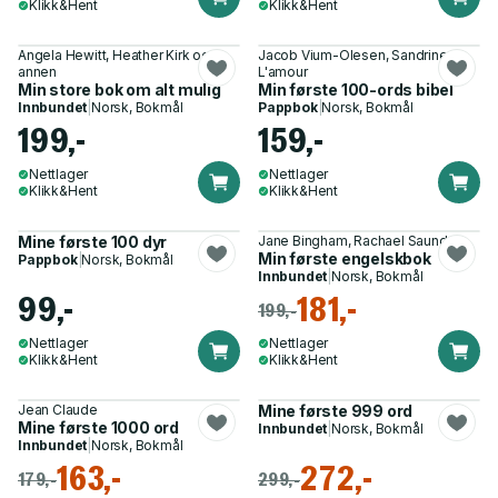
Klikk&Hent
Klikk&Hent
Angela Hewitt, Heather Kirk og 1
Jacob Vium-Olesen, Sandrine
annen
L'amour
Min store bok om alt mulig
Min første 100-ords bibel
Innbundet
|
Norsk, Bokmål
Pappbok
|
Norsk, Bokmål
199,-
159,-
Nettlager
Nettlager
Klikk&Hent
Klikk&Hent
Mine første 100 dyr
Jane Bingham, Rachael Saunders
Min første engelskbok
Pappbok
|
Norsk, Bokmål
Innbundet
|
Norsk, Bokmål
99,-
181,-
199,-
Nettlager
Nettlager
Klikk&Hent
Klikk&Hent
Jean Claude
Mine første 999 ord
Mine første 1000 ord
Innbundet
|
Norsk, Bokmål
Innbundet
|
Norsk, Bokmål
163,-
272,-
179,-
299,-