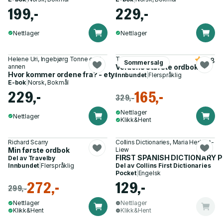
199,-
229,-
Nettlager
Nettlager
Helene Uri, Ingebjørg Tonne og 1
Tom Schamp
3.8
Sommersalg
annen
Verdens største ordbok
Hvor kommer ordene fra? - etymologi for store og små
Innbundet
|
Flerspråklig
E-bok
|
Norsk, Bokmål
229,-
165,-
329,-
Nettlager
Nettlager
Klikk&Hent
Richard Scarry
Collins Dictionaries, Maria Herbert-
Min første ordbok
Liew
FIRST SPANISH DICTIONARY 
Del av
Travelby
Innbundet
|
Flerspråklig
Del av
Collins First Dictionaries
Pocket
|
Engelsk
272,-
129,-
299,-
Nettlager
Nettlager
Klikk&Hent
Klikk&Hent