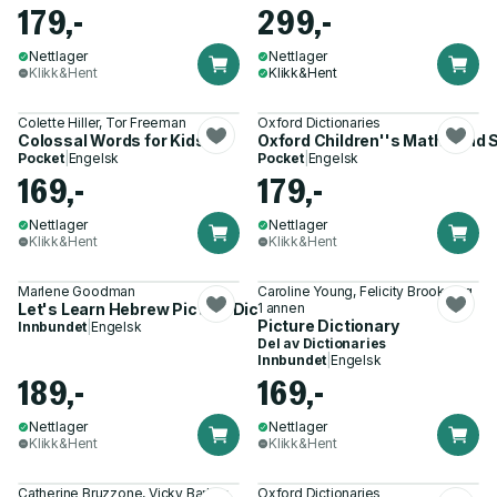
179,-
299,-
Nettlager
Nettlager
Klikk&Hent
Klikk&Hent
Colette Hiller, Tor Freeman
Oxford Dictionaries
Colossal Words for Kids
Oxford Children''s Maths and
Pocket
|
Engelsk
Pocket
|
Engelsk
169,-
179,-
Nettlager
Nettlager
Klikk&Hent
Klikk&Hent
Marlene Goodman
Caroline Young, Felicity Brooks og
Let's Learn Hebrew Picture Dictionary
1 annen
Picture Dictionary
Innbundet
|
Engelsk
Del av
Dictionaries
Innbundet
|
Engelsk
189,-
169,-
Nettlager
Nettlager
Klikk&Hent
Klikk&Hent
Catherine Bruzzone, Vicky Barker
Oxford Dictionaries