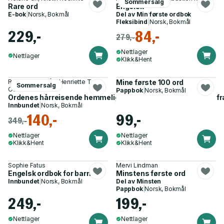
Sommersalg
Rare ord
Engelsk
E-bok
|
Norsk, Bokmål
Del av
Min første ordbok
Fleksibind
|
Norsk, Bokmål
229,-
84,-
279,-
Nettlager
Nettlager
Klikk&Hent
Ragnhild Holmås, Henriette T.
Mine første 100 ord
Sommersalg
Osnes
Pappbok
|
Norsk, Bokmål
Ordenes hårreisende hemmeligheter - absurde avsløringer fra 
Innbundet
|
Norsk, Bokmål
140,-
99,-
349,-
Nettlager
Nettlager
Klikk&Hent
Klikk&Hent
Sophie Fatus
Mervi Lindman
Engelsk ordbok for barn
Minstens første ord
Innbundet
|
Norsk, Bokmål
Del av
Minsten
Pappbok
|
Norsk, Bokmål
249,-
199,-
Nettlager
Nettlager