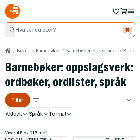
/
Bøker
/
Barnebøker
/
Barnebøker etter sjanger
/
Barnebø
Barnebøker: oppslagsverk:
ordbøker, ordlister, språk
Filter
Aktuelt
Språk
Format
Viser
48
av
216
treff
Helene Uri, Kristin Roskifte
Andy Mansfield, Sebastien Iwohn