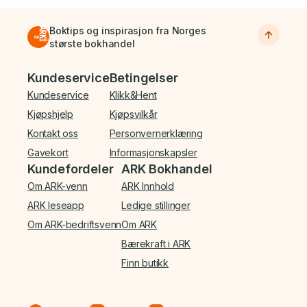
Boktips og inspirasjon fra Norges
største bokhandel
Bunnmeny
Kundeservice
Betingelser
Kundeservice
Klikk&Hent
Kjøpshjelp
Kjøpsvilkår
Kontakt oss
Personvernerklæring
Gavekort
Informasjonskapsler
Kundefordeler
ARK Bokhandel
Om ARK-venn
ARK Innhold
ARK leseapp
Ledige stillinger
Om ARK-bedriftsvenn
Om ARK
Bærekraft i ARK
Finn butikk