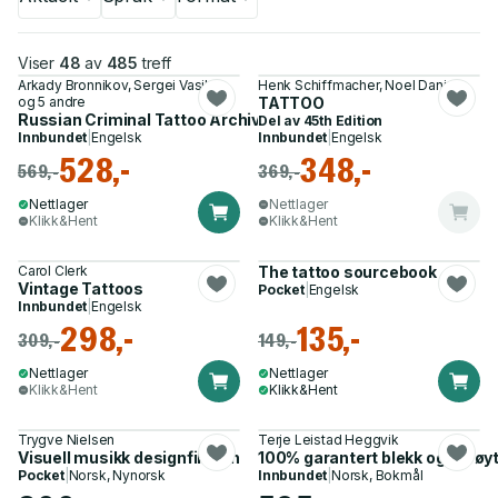
Viser
48
av
485
treff
Arkady Bronnikov, Sergei Vasilev
Henk Schiffmacher, Noel Daniel
og 5 andre
TATTOO
Russian Criminal Tattoo Archive
Del av
45th Edition
Innbundet
|
Engelsk
Innbundet
|
Engelsk
528,-
348,-
569,-
369,-
Nettlager
Nettlager
Klikk&Hent
Klikk&Hent
Carol Clerk
The tattoo sourcebook
Vintage Tattoos
Pocket
|
Engelsk
Innbundet
|
Engelsk
298,-
135,-
309,-
149,-
Nettlager
Nettlager
Klikk&Hent
Klikk&Hent
Trygve Nielsen
Terje Leistad Heggvik
Visuell musikk designfiksjon
100% garantert blekk og sprøy
Pocket
|
Norsk, Nynorsk
Innbundet
|
Norsk, Bokmål