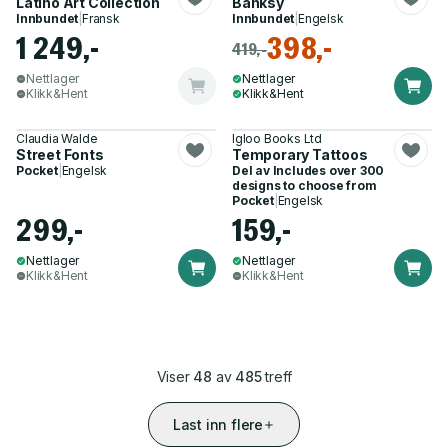
Latino Art Collection
Banksy
Innbundet
|
Fransk
Innbundet
|
Engelsk
1 249,-
398,-
419,-
Nettlager
Nettlager
Klikk&Hent
Klikk&Hent
Claudia Walde
Igloo Books Ltd
Street Fonts
Temporary Tattoos
Pocket
|
Engelsk
Del av
Includes over 300
designs to choose from
Pocket
|
Engelsk
299,-
159,-
Nettlager
Nettlager
Klikk&Hent
Klikk&Hent
Viser
48
av
485
treff
Last inn flere