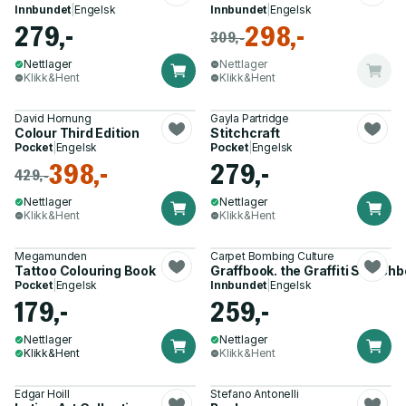
Innbundet
|
Engelsk
Innbundet
|
Engelsk
279,-
298,-
309,-
Nettlager
Nettlager
Klikk&Hent
Klikk&Hent
David Hornung
Gayla Partridge
Colour Third Edition
Stitchcraft
Pocket
|
Engelsk
Pocket
|
Engelsk
398,-
279,-
429,-
Nettlager
Nettlager
Klikk&Hent
Klikk&Hent
Megamunden
Carpet Bombing Culture
Tattoo Colouring Book
Graffbook. the Graffiti Sketch
Pocket
|
Engelsk
Innbundet
|
Engelsk
179,-
259,-
Nettlager
Nettlager
Klikk&Hent
Klikk&Hent
Edgar Hoill
Stefano Antonelli