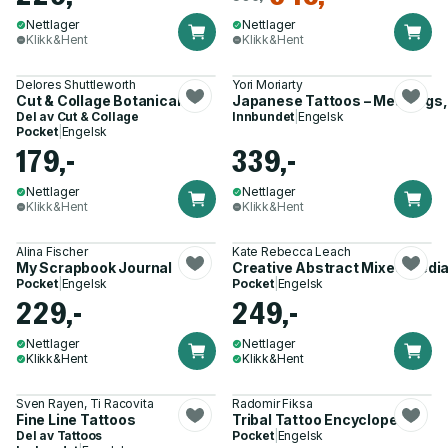
Nettlager
Nettlager
Klikk&Hent
Klikk&Hent
Delores Shuttleworth
Yori Moriarty
Cut & Collage Botanicals
Japanese Tattoos – Meanings,
Del av
Cut & Collage
Innbundet
|
Engelsk
Pocket
|
Engelsk
179,-
339,-
Nettlager
Nettlager
Klikk&Hent
Klikk&Hent
Alina Fischer
Kate Rebecca Leach
My Scrapbook Journal
Creative Abstract Mixed Medi
Pocket
|
Engelsk
Pocket
|
Engelsk
229,-
249,-
Nettlager
Nettlager
Klikk&Hent
Klikk&Hent
Sven Rayen, Ti Racovita
Radomir Fiksa
Fine Line Tattoos
Tribal Tattoo Encyclopedia
Del av
Tattoos
Pocket
|
Engelsk