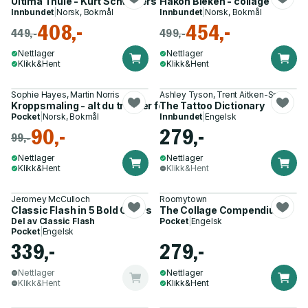
Ultima Thule - Kurt Schwitters og Norge
Håkon Bleken - collage
Innbundet
|
Norsk, Bokmål
Innbundet
|
Norsk, Bokmål
408,-
454,-
449,-
499,-
Nettlager
Nettlager
Klikk&Hent
Klikk&Hent
Sophie Hayes, Martin Norris
Ashley Tyson, Trent Aitken-Smith
Kroppsmaling - alt du trenger for vakker kroppsdekorasjon
The Tattoo Dictionary
Pocket
|
Norsk, Bokmål
Innbundet
|
Engelsk
90,-
279,-
99,-
Nettlager
Nettlager
Klikk&Hent
Klikk&Hent
Jeromey McCulloch
Roomytown
Classic Flash in 5 Bold Colors
The Collage Compendium
Del av
Classic Flash
Pocket
|
Engelsk
Pocket
|
Engelsk
339,-
279,-
Nettlager
Nettlager
Klikk&Hent
Klikk&Hent