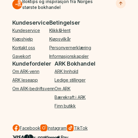
Boktips og inspirasjon fra Norges
største bokhandel
Bunnmeny
Kundeservice
Betingelser
Kundeservice
Klikk&Hent
Kjøpshjelp
Kjøpsvilkår
Kontakt oss
Personvernerklæring
Gavekort
Informasjonskapsler
Kundefordeler
ARK Bokhandel
Om ARK-venn
ARK Innhold
ARK leseapp
Ledige stillinger
Om ARK-bedriftsvenn
Om ARK
Bærekraft i ARK
Finn butikk
Facebook
Instagram
TikTok