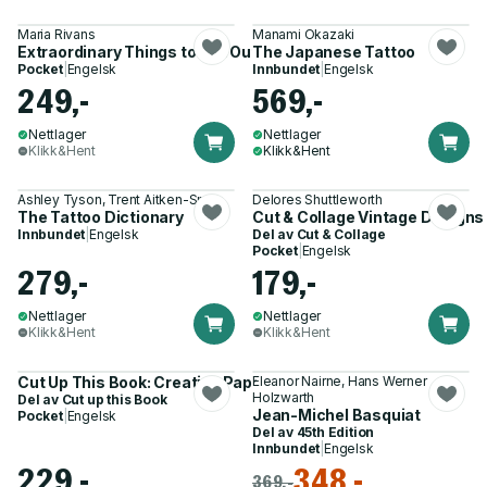
Maria Rivans
Manami Okazaki
Extraordinary Things to Cut Out and Collage
The Japanese Tattoo
Pocket
|
Engelsk
Innbundet
|
Engelsk
249,-
569,-
Nettlager
Nettlager
Klikk&Hent
Klikk&Hent
Ashley Tyson, Trent Aitken-Smith
Delores Shuttleworth
The Tattoo Dictionary
Cut & Collage Vintage Designs
Innbundet
|
Engelsk
Del av
Cut & Collage
Pocket
|
Engelsk
279,-
179,-
Nettlager
Nettlager
Klikk&Hent
Klikk&Hent
Cut Up This Book: Creative Papers
Eleanor Nairne, Hans Werner
Holzwarth
Del av
Cut up this Book
Jean-Michel Basquiat
Pocket
|
Engelsk
Del av
45th Edition
Innbundet
|
Engelsk
229,-
348,-
369,-