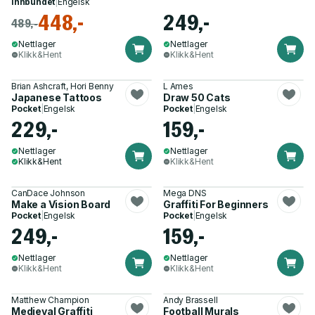
Innbundet
|
Engelsk
448,-
249,-
489,-
Nettlager
Nettlager
Klikk&Hent
Klikk&Hent
Brian Ashcraft, Hori Benny
L Ames
Japanese Tattoos
Draw 50 Cats
Pocket
|
Engelsk
Pocket
|
Engelsk
229,-
159,-
Nettlager
Nettlager
Klikk&Hent
Klikk&Hent
CanDace Johnson
Mega DNS
Make a Vision Board
Graffiti For Beginners
Pocket
|
Engelsk
Pocket
|
Engelsk
249,-
159,-
Nettlager
Nettlager
Klikk&Hent
Klikk&Hent
Matthew Champion
Andy Brassell
Medieval Graffiti
Football Murals