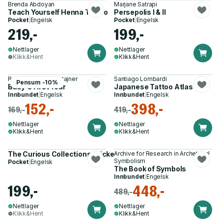
Brenda Abdoyan
Marjane Satrapi
Teach Yourself Henna Tattoo
Persepolis I & II
Pocket
|
Engelsk
Pocket
|
Engelsk
219,-
199,-
Nettlager
Nettlager
Klikk&Hent
Klikk&Hent
Rachel Elliot, Nina Stajner
Santiago Lombardi
Pensum -10%
Baby's First Year
Japanese Tattoo Atlas
Innbundet
|
Engelsk
Innbundet
|
Engelsk
152,-
398,-
169,-
419,-
Nettlager
Nettlager
Klikk&Hent
Klikk&Hent
The Curious Collections Sticker Book
Archive for Research in Archetypal
Symbolism
Pocket
|
Engelsk
The Book of Symbols
Innbundet
|
Engelsk
199,-
448,-
489,-
Nettlager
Nettlager
Klikk&Hent
Klikk&Hent