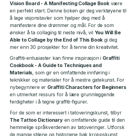
Vision Board - A Manifesting Collage Book
være
en perfekt start. Denne boken gir deg verktøyene til
å lage visjonstavler som hjelper deg med å
manifestere dine drømmer og mål. For de som
ønsker å ta collaging til neste nivå, vil
You Will Be
Able to Collage by the End of This Book
gi deg
mer enn 30 prosjekter for å tenne din kreativitet.
Graffiti-entusiaster kan finne inspirasjon i
Graffiti
Cookbook - A Guide to Techniques and
Materials
, som gir en omfattende innføring i
teknikker og materialer for å mestre gatekunst. For
nybegynnere er
Graffiti Characters for Beginners
en utmerket ressurs for å lære grunnleggende
ferdigheter i å tegne graffiti-figurer.
For de som er interessert i tatoveringskunst, tilbyr
The Tattoo Dictionary
en omfattende guide til den
hemmelige språkverdenen av tatoveringer. Utforsk
de mange stilene og historiene bak kroppskunst