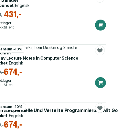
2 Samuel
bundet
|
Engelsk
431,-
,-
ttlager
ikk&Hent
nis R. de Supinski, Tom Deakin og 3 andre
Pensum -10%
enMP
 av
Lecture Notes in Computer Science
cket
|
Engelsk
674,-
,-
ttlager
ikk&Hent
istian Maurer
Pensum -10%
chtsequentielle Und Verteilte Programmierung Mit Go
cket
|
Engelsk
674,-
,-