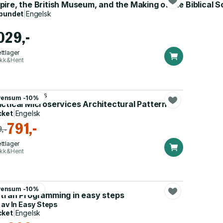
ire, the British Museum, and the Making of the Biblical 
bundet
|
Engelsk
 029,-
ttlager
ikk&Hent
ildas Christudas
Pensum -10%
ctical Microservices Architectural Patterns
cket
|
Engelsk
791,-
,-
ttlager
ikk&Hent
e McGrath
Pensum -10%
rtran Programming in easy steps
 av
In Easy Steps
cket
|
Engelsk