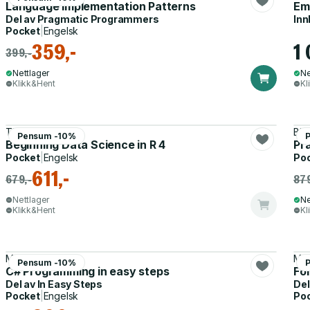
Language Implementation Patterns
Emp
Del av
Pragmatic Programmers
Inn
Pocket
|
Engelsk
359,-
1
399,-
Nettlager
Ne
Klikk&Hent
Kl
Thomas Mailund
Bin
Pensum -10%
Beginning Data Science in R 4
Pra
Pocket
|
Engelsk
Po
611,-
679,-
879
Nettlager
Ne
Klikk&Hent
Kl
Mike McGrath
Mik
Pensum -10%
C# Programming in easy steps
Fo
Del av
In Easy Steps
Del
Pocket
|
Engelsk
Po