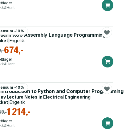
ttlager
ikk&Hent
iel Kusswurm
Pensum -10%
dern X86 Assembly Language Programming
cket
|
Engelsk
674,-
,-
ttlager
ikk&Hent
 Zhang
Pensum -10%
 Introduction to Python and Computer Programming
 av
Lecture Notes in Electrical Engineering
cket
|
Engelsk
1 214,-
49,-
ttlager
ikk&Hent