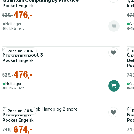
Quantum Computing by Practice
1, 
Pocket
|
Engelsk
Inn
476,-
529,-
479
Nettlager
Ne
Klikk&Hent
Kl
Felipe Gutierrez
Bro
Pensum -10%
Pro Spring Boot 3
Op
Pocket
|
Engelsk
Del
Po
476,-
529,-
749
Nettlager
Ne
Klikk&Hent
Kl
Chris Schaefer, Rob Harrop og 2 andre
Chr
Pensum -10%
Pro Spring 6
Ni
Pocket
|
Engelsk
Po
674,-
749,-
749