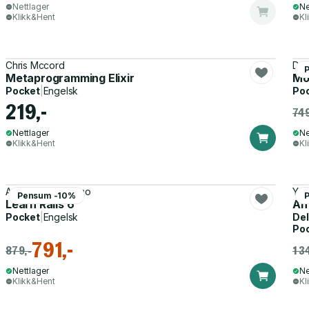
Nettlager
Ne
Klikk&Hent
Kl
Chris Mccord
Dan
Metaprogramming Elixir
Mo
Pocket
|
Engelsk
Po
219,-
749
Nettlager
Ne
Klikk&Hent
Kl
Adam Notodikromo
Yue
Pensum -10%
Learn Rails 6
An
Pocket
|
Engelsk
Del
Po
791,-
879,-
1 3
Nettlager
Ne
Klikk&Hent
Kl