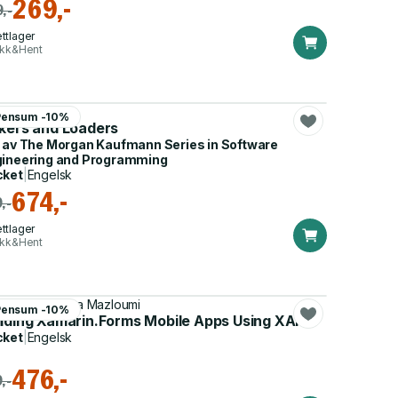
269,-
,-
ttlager
ikk&Hent
n R. Levine
Pensum -10%
nkers and Loaders
 av
The Morgan Kaufmann Series in Software
ineering and Programming
cket
|
Engelsk
674,-
,-
ttlager
ikk&Hent
 Hermes, Nima Mazloumi
Pensum -10%
ilding Xamarin.Forms Mobile Apps Using XAML
cket
|
Engelsk
476,-
,-