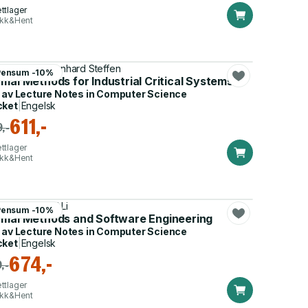
ttlager
ikk&Hent
e Remke, Bernhard Steffen
Pensum -10%
g Policies for Control-Flow Integrity
mal Methods for Industrial Critical Systems
 av
Lecture Notes in Computer Science
cket
|
Engelsk
611,-
,-
ttlager
ikk&Hent
iène Tahar, Yi Li
Pensum -10%
rmal Methods and Software Engineering
 av
Lecture Notes in Computer Science
cket
|
Engelsk
674,-
,-
ttlager
ikk&Hent