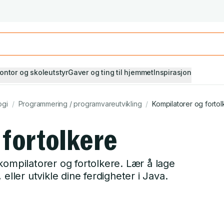
Studiestart! Alle* pensumbøker -20%
Se utvalget her
ontor og skoleutstyr
Gaver og ting til hjemmet
Inspirasjon
ogi
/
Programmering / programvareutvikling
/
Kompilatorer og fortol
 fortolkere
kompilatorer og fortolkere. Lær å lage
eller utvikle dine ferdigheter i Java.