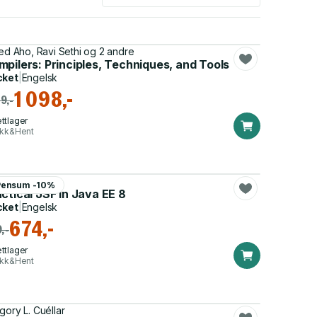
red Aho, Ravi Sethi og 2 andre
pilers: Principles, Techniques, and Tools
cket
|
Engelsk
1 098,-
29,-
ttlager
ikk&Hent
hael Müller
Pensum -10%
ctical JSF in Java EE 8
cket
|
Engelsk
674,-
,-
ttlager
ikk&Hent
gory L. Cuéllar