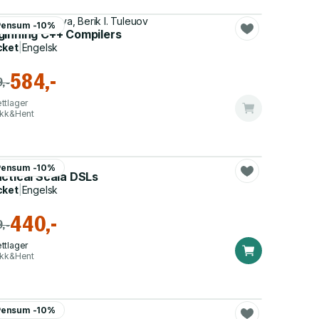
mi B. Ospanova, Berik I. Tuleuov
Pensum -10%
ginning C++ Compilers
cket
|
Engelsk
584,-
,-
ttlager
ikk&Hent
luigi Riti
Pensum -10%
actical Scala DSLs
cket
|
Engelsk
440,-
,-
ttlager
ikk&Hent
ert D. Bergen
Pensum -10%