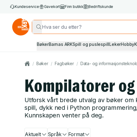
Kundeservice
Gavekort
Finn butikk
Bedriftskunde
Bøker
Barnas ARK
Spill og puslespill
Leker
Hobby
K
/
Bøker
/
Fagbøker
/
Data- og informasjonsteknol
Kompilatorer og
Utforsk vårt brede utvalg av bøker om 
spill, dykk ned i Python programmering, 
Kunnskapen venter på deg.
Aktuelt
Språk
Format