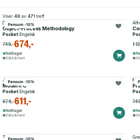
Viser
48
av
471
treff
Dov Dori
Alf
Pensum -10%
Object-Process Methodology
Com
Pocket
|
Engelsk
Po
674,-
749,-
1 1
Nettlager
Ne
Klikk&Hent
Kl
Jens Gustedt
Mic
Pensum -10%
Modern C
Pra
Pocket
|
Engelsk
Po
611,-
679,-
749
Nettlager
Ne
Klikk&Hent
Kl
Terence Parr
Gre
Pensum -10%