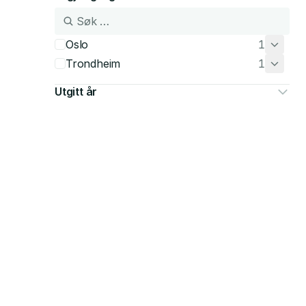
Oslo
1
Trondheim
1
Utgitt år