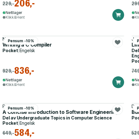
206,-
229,-
299
Nettlager
Ne
Klikk&Hent
Kl
Nora Sandler
Joh
Pensum -10%
Writing a C Compiler
Li
Pocket
|
Engelsk
Del
Eng
Po
836,-
929,-
749
Nettlager
Ne
Klikk&Hent
Kl
Pankaj Jalote
Dan
Pensum -10%
A Concise Introduction to Software Engineering
Bu
Del av
Undergraduate Topics in Computer Science
Po
Pocket
|
Engelsk
584,-
649,-
529