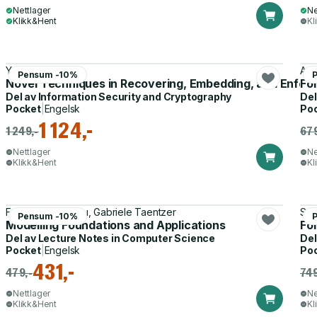
Nettlager
Ne
Klikk&Hent
Kl
Yan Lin
Ann
Pensum -10%
Novel Techniques in Recovering, Embedding, and Enforcin
For
Del av
Information Security and Cryptography
Del
Pocket
|
Engelsk
Po
1 124,-
1 249,-
679
Nettlager
Ne
Klikk&Hent
Kl
Francis Bordeleau, Gabriele Taentzer
Sof
Pensum -10%
Modelling Foundations and Applications
Fo
Del av
Lecture Notes in Computer Science
Del
Pocket
|
Engelsk
Po
431,-
479,-
749
Nettlager
Ne
Klikk&Hent
Kl