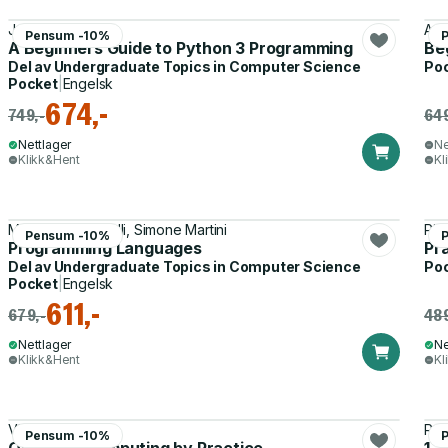
John Hunt
Ade
Pensum -10%
A Beginners Guide to Python 3 Programming
Be
Del av
Undergraduate Topics in Computer Science
Po
Pocket
|
Engelsk
674,-
749,-
649
Nettlager
Ne
Klikk&Hent
Kl
Maurizio Gabbrielli, Simone Martini
Pier
Pensum -10%
Programming Languages
Pr
Del av
Undergraduate Topics in Computer Science
Po
Pocket
|
Engelsk
611,-
679,-
489
Nettlager
Ne
Klikk&Hent
Kl
Vladimir Silva
Rob
Pensum -10%