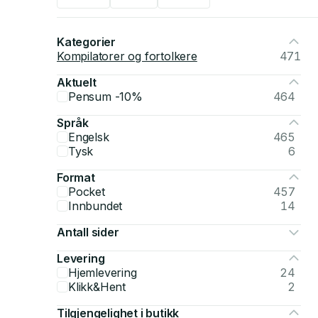
Kategorier
Kompilatorer og fortolkere
471
Aktuelt
Pensum -10%
464
Språk
Engelsk
465
Tysk
6
Format
Pocket
457
Innbundet
14
Antall sider
Levering
Hjemlevering
24
Klikk&Hent
2
Tilgjengelighet i butikk