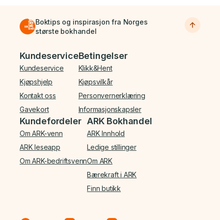
Boktips og inspirasjon fra Norges
største bokhandel
Bunnmeny
Kundeservice
Betingelser
Kundeservice
Klikk&Hent
Kjøpshjelp
Kjøpsvilkår
Kontakt oss
Personvernerklæring
Gavekort
Informasjonskapsler
Kundefordeler
ARK Bokhandel
Om ARK-venn
ARK Innhold
ARK leseapp
Ledige stillinger
Om ARK-bedriftsvenn
Om ARK
Bærekraft i ARK
Finn butikk