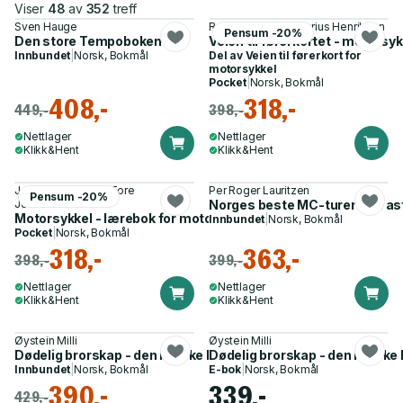
Viser
48
av
352
treff
Sven Hauge
Roger Dalsaune, Marius Henriksen
Pensum -20%
Den store Tempoboken
Veien til førerkortet - motorsyk
Innbundet
|
Norsk, Bokmål
Del av
Veien til førerkort for
motorsykkel
Pocket
|
Norsk, Bokmål
408,-
318,-
449,-
398,-
Nettlager
Nettlager
Klikk&Hent
Klikk&Hent
Jan Petter Wigum, Tore
Per Roger Lauritzen
Pensum -20%
Johannessen
Norges beste MC-turer - på asfa
Motorsykkel - lærebok for motorsyklister
Innbundet
|
Norsk, Bokmål
Pocket
|
Norsk, Bokmål
318,-
363,-
398,-
399,-
Nettlager
Nettlager
Klikk&Hent
Klikk&Hent
Øystein Milli
Øystein Milli
Dødelig brorskap - den norske MC-krigen
Dødelig brorskap - den norske
Innbundet
|
Norsk, Bokmål
E-bok
|
Norsk, Bokmål
390,-
339,-
429,-