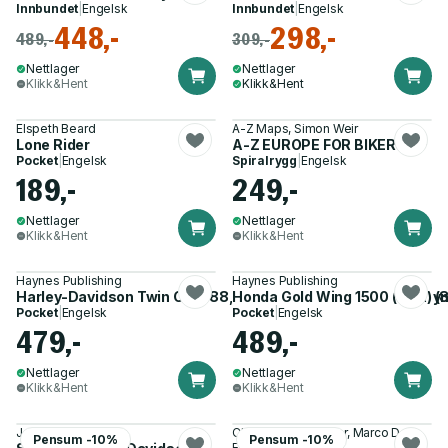
Innbundet
|
Engelsk
Innbundet
|
Engelsk
448,-
298,-
489,-
309,-
Nettlager
Nettlager
Klikk&Hent
Klikk&Hent
Elspeth Beard
A-Z Maps, Simon Weir
Lone Rider
A-Z EUROPE FOR BIKERS SP
Pocket
|
Engelsk
Spiralrygg
|
Engelsk
189,-
249,-
Nettlager
Nettlager
Klikk&Hent
Klikk&Hent
Haynes Publishing
Haynes Publishing
Harley-Davidson Twin Cam 88, 96 & 103 Models (99 - 10) Hay
Honda Gold Wing 1500 (USA) (8
Pocket
|
Engelsk
Pocket
|
Engelsk
479,-
489,-
Nettlager
Nettlager
Klikk&Hent
Klikk&Hent
John Westlake
Christopher P. Baker, Marco De
Pensum -10%
Pensum -10%
Fabianis Manferto