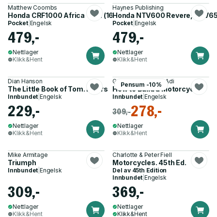
Matthew Coombs
Haynes Publishing
Honda CRF1000 Africa Twin (16-19)
Honda NTV600 Revere, NTV650
Pocket
|
Engelsk
Pocket
|
Engelsk
479,-
479,-
Nettlager
Nettlager
Klikk&Hent
Klikk&Hent
Dian Hanson
Gary Inman, Gilbert Adi
Pensum -10%
The Little Book of Tom. Bikers
How to Build a Motorcycle
Innbundet
|
Engelsk
Innbundet
|
Engelsk
229,-
278,-
309,-
Nettlager
Nettlager
Klikk&Hent
Klikk&Hent
Mike Armitage
Charlotte & Peter Fiell
Triumph
Motorcycles. 45th Ed.
Innbundet
|
Engelsk
Del av
45th Edition
Innbundet
|
Engelsk
309,-
369,-
Nettlager
Nettlager
Klikk&Hent
Klikk&Hent