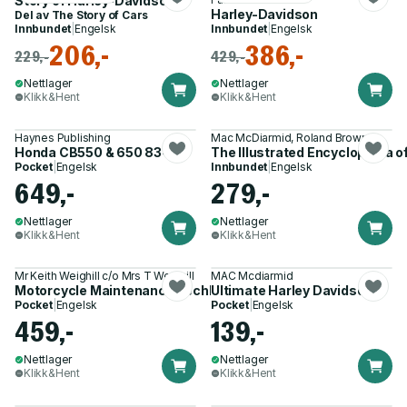
Story of Harley-Davidson
Harley-Davidson
Del av
The Story of Cars
Innbundet
|
Engelsk
Innbundet
|
Engelsk
206,-
386,-
229,-
429,-
Nettlager
Nettlager
Klikk&Hent
Klikk&Hent
Haynes Publishing
Mac McDiarmid, Roland Brown
Honda CB550 & 650 83-85
The Illustrated Encyclopedia o
Pocket
|
Engelsk
Innbundet
|
Engelsk
649,-
279,-
Nettlager
Nettlager
Klikk&Hent
Klikk&Hent
Mr Keith Weighill c/o Mrs T Weighill
MAC Mcdiarmid
Motorcycle Maintenance Techbook
Ultimate Harley Davidson
Pocket
|
Engelsk
Pocket
|
Engelsk
459,-
139,-
Nettlager
Nettlager
Klikk&Hent
Klikk&Hent