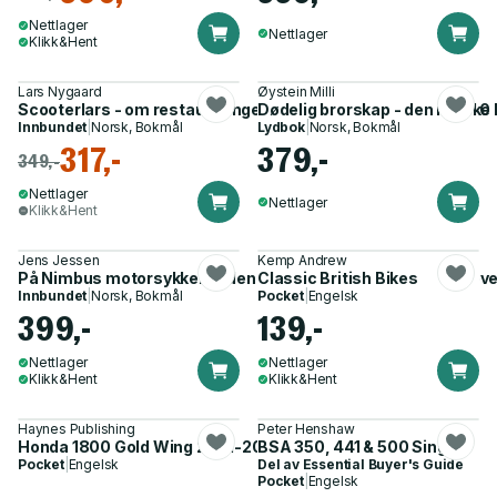
Nettlager
Nettlager
Klikk&Hent
Lars Nygaard
Øystein Milli
Scooterlars - om restaureringen av Vespa 125 Sprint fra 1970
Dødelig brorskap - den norske
Innbundet
|
Norsk, Bokmål
Lydbok
|
Norsk, Bokmål
317,-
379,-
349,-
Nettlager
Nettlager
Klikk&Hent
Jens Jessen
Kemp Andrew
På Nimbus motorsykkel jorden rundt - to nordmenns reise ove
Classic British Bikes
Innbundet
|
Norsk, Bokmål
Pocket
|
Engelsk
399,-
139,-
Nettlager
Nettlager
Klikk&Hent
Klikk&Hent
Haynes Publishing
Peter Henshaw
Honda 1800 Gold Wing 2001-2010
BSA 350, 441 & 500 Singles
Pocket
|
Engelsk
Del av
Essential Buyer's Guide
Pocket
|
Engelsk