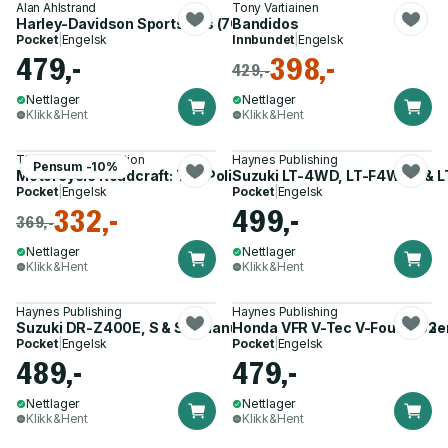
Alan Ahlstrand
Tony Vartiainen
Harley-Davidson Sportsters (70 - 13) Haynes Repair Manual
Bandidos
Pocket
|
Engelsk
Innbundet
|
Engelsk
479,-
398,-
429,-
Nettlager
Nettlager
Klikk&Hent
Klikk&Hent
The Police Foundation
Haynes Publishing
Pensum -10%
Motorcycle Roadcraft: The Police Rider's Handbook 2025
Suzuki LT-4WD, LT-F4WDX & LT
Pocket
|
Engelsk
Pocket
|
Engelsk
332,-
499,-
369,-
Nettlager
Nettlager
Klikk&Hent
Klikk&Hent
Haynes Publishing
Haynes Publishing
Suzuki DR-Z400E, S & SM Manual Motorcycle (2000-2012) Ser
Honda VFR V-Tec V-Fours (02 -
Pocket
|
Engelsk
Pocket
|
Engelsk
489,-
479,-
Nettlager
Nettlager
Klikk&Hent
Klikk&Hent