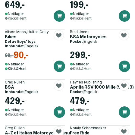
649,-
199,-
Nettlager
Nettlager
Klikk&Hent
Klikk&Hent
Alison Moss, Hulton Getty
Brad Jones
Bikes
BSA Motorcycles
Del av
Boys' toys
Pocket
|
Engelsk
Innbundet
|
Engelsk
90,-
299,-
99,-
Nettlager
Nettlager
Klikk&Hent
Klikk&Hent
Greg Pullen
Haynes Publishing
BSA
Aprilia RSV 1000 Mille (98 -03)
Innbundet
|
Engelsk
Pocket
|
Engelsk
429,-
479,-
Nettlager
Nettlager
Klikk&Hent
Klikk&Hent
Greg Pullen
Noraly Schoenmaker
A-Z of Italian Motorcycle Manufacturers
Free Ride