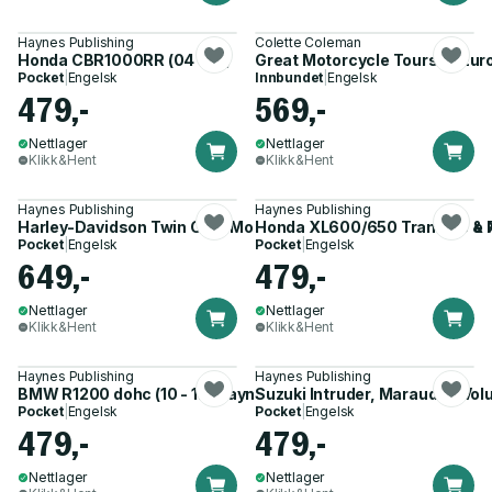
Haynes Publishing
Colette Coleman
Honda CBR1000RR (04 -07)
Great Motorcycle Tours of Eur
Pocket
|
Engelsk
Innbundet
|
Engelsk
479,-
569,-
Nettlager
Nettlager
Klikk&Hent
Klikk&Hent
Haynes Publishing
Haynes Publishing
Harley-Davidson Twin Cam Motorcycle (2000-2005) Service 
Honda XL600/650 Transalp & X
Pocket
|
Engelsk
Pocket
|
Engelsk
649,-
479,-
Nettlager
Nettlager
Klikk&Hent
Klikk&Hent
Haynes Publishing
Haynes Publishing
BMW R1200 dohc (10 - 12) Haynes Repair Manual
Suzuki Intruder, Marauder, Vol
Pocket
|
Engelsk
Pocket
|
Engelsk
479,-
479,-
Nettlager
Nettlager