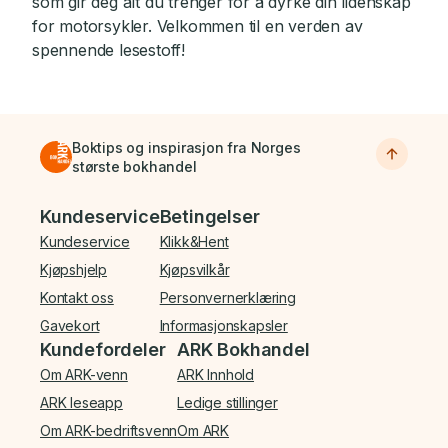
som gir deg alt du trenger for å dyrke din lidenskap
for motorsykler. Velkommen til en verden av
spennende lesestoff!
Boktips og inspirasjon fra Norges
største bokhandel
Bunnmeny
Kundeservice
Betingelser
Kundeservice
Klikk&Hent
Kjøpshjelp
Kjøpsvilkår
Kontakt oss
Personvernerklæring
Gavekort
Informasjonskapsler
Kundefordeler
ARK Bokhandel
Om ARK-venn
ARK Innhold
ARK leseapp
Ledige stillinger
Om ARK-bedriftsvenn
Om ARK