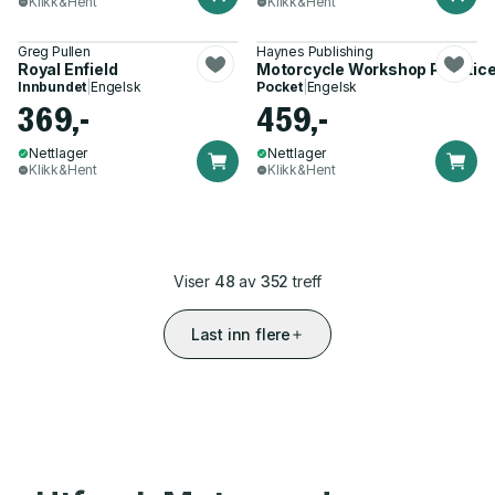
Klikk&Hent
Klikk&Hent
Greg Pullen
Haynes Publishing
Royal Enfield
Motorcycle Workshop Practic
Innbundet
|
Engelsk
Pocket
|
Engelsk
369,-
459,-
Nettlager
Nettlager
Klikk&Hent
Klikk&Hent
Viser
48
av
352
treff
Last inn flere