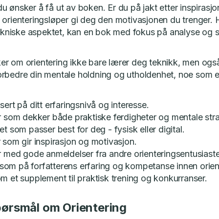
 ønsker å få ut av boken. Er du på jakt etter inspirasjo
 orienteringsløper gi deg den motivasjonen du trenger. 
 tekniske aspektet, kan en bok med fokus på analyse og 
r om orientering ikke bare lærer deg teknikk, men også g
rbedre din mentale holdning og utholdenhet, noe som e
ert på ditt erfaringsnivå og interesse.
r som dekker både praktiske ferdigheter og mentale stra
t som passer best for deg - fysisk eller digital.
 som gir inspirasjon og motivasjon.
r med gode anmeldelser fra andre orienteringsentusiaste
m på forfatterens erfaring og kompetanse innen orien
m et supplement til praktisk trening og konkurranser.
spørsmål om Orientering