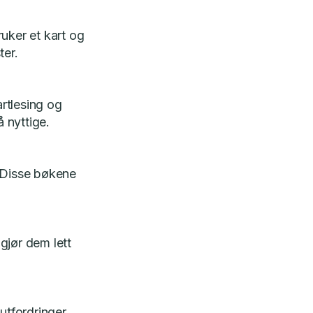
uker et kart og
ter.
rtlesing og
 nyttige.
. Disse bøkene
gjør dem lett
utfordringer,