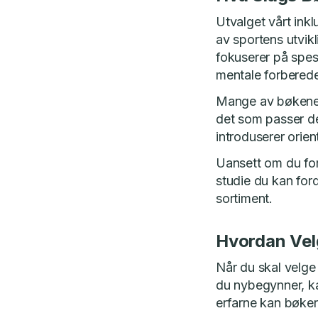
Utvalget vårt ink
av sportens utvik
fokuserer på spesi
mentale forberede
Mange av bøkene er
det som passer de
introduserer orie
Uansett om du for
studie du kan for
sortiment.
Hvordan Vel
Når du skal velge 
du nybegynner, ka
erfarne kan bøker