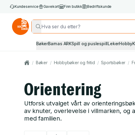
Kundeservice
Gavekort
Finn butikk
Bedriftskunde
Bøker
Barnas ARK
Spill og puslespill
Leker
Hobby
K
/
Bøker
/
Hobbybøker og fritid
/
Sportsbøker
/
F
Orientering
Utforsk utvalget vårt av orienteringsbø
av knuter, overlevelse i villmarken, og
med familien.