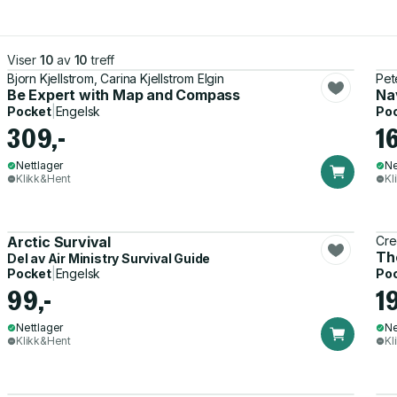
Viser
10
av
10
treff
Bjorn Kjellstrom, Carina Kjellstrom Elgin
Pet
Be Expert with Map and Compass
Na
Pocket
|
Engelsk
Po
309,-
1
Nettlager
Ne
Klikk&Hent
Kl
Arctic Survival
Cre
Th
Del av
Air Ministry Survival Guide
Pocket
|
Engelsk
Po
99,-
1
Nettlager
Ne
Klikk&Hent
Kl