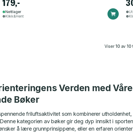
179,-
3
Nettlager
Ut
Klikk&Hent
Kl
Viser
10
av
10
t
rienteringens Verden med Våre
nde Bøker
spennende friluftsaktivitet som kombinerer utholdenhet, 
 Denne kategorien av bøker gir deg dyp innsikt i sporten
sker å lære grunnprinsippene, eller en erfaren orienter