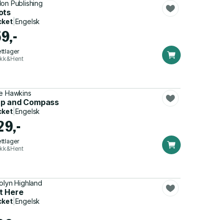
G
on Publishing
ots
cket
|
Engelsk
9,-
ttlager
ikk&Hent
e Hawkins
p and Compass
cket
|
Engelsk
29,-
ttlager
ikk&Hent
olyn Highland
t Here
cket
|
Engelsk