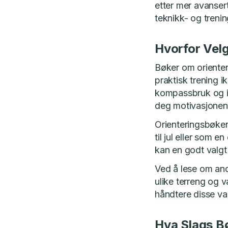
etter mer avansert
teknikk- og trenin
Hvorfor Vel
Bøker om orienter
praktisk trening i
kompassbruk og ide
deg motivasjonen 
Orienteringsbøker e
til jul eller som
kan en godt valgt
Ved å lese om andr
ulike terreng og 
håndtere disse va
Hva Slags B