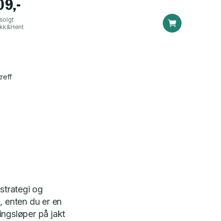
09,-
solgt
ikk&Hent
reff
strategi og
, enten du er en
ingsløper på jakt