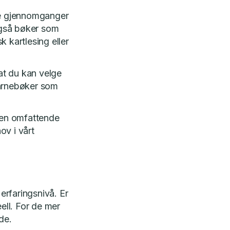
ske gjennomganger
 også bøker som
 kartlesing eller
 at du kan velge
barnebøker som
r en omfattende
ov i vårt
erfaringsnivå. Er
ell. For de mer
de.