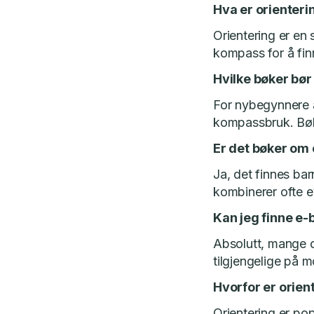
Hva er orienteri
Orientering er en
kompass for å fin
Hvilke bøker bø
For nybegynnere a
kompassbruk. Bøke
Er det bøker om 
Ja, det finnes ba
kombinerer ofte e
Kan jeg finne e-
Absolutt, mange o
tilgjengelige på mo
Hvorfor er orien
Orientering er pop