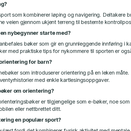
ng?
 sport som kombinerer løping og navigering. Deltakere br
ne veien gjennom ukjent terreng til bestemte kontrollpos
r en nybegynner starte med?
nbefales bøker som gir en grunnleggende innføring i ka
r med praktiske tips for nykommere til sporten er også
orientering for barn?
rnebøker som introduserer orientering på en leken måte
ventyrhistorier med enkle kartlesingsoppgaver.
bøker om orientering?
rienteringsbøker er tilgjengelige som e-bøker, noe som 
bilen eller nettbrettet ditt.
tering en populær sport?
ulært fordi det kombinerer fysisk aktivitet med mentale 