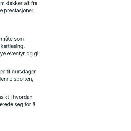
om dekker alt fra
te prestasjoner.
en måte som
kartlesing,
nye eventyr og gi
er til bursdager,
 denne sporten,
nsikt i hvordan
erede seg for å