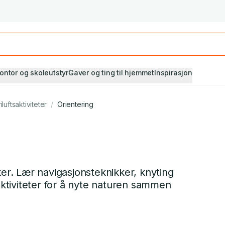
Studiestart! Alle* pensumbøker -20%
Se utvalget her
ontor og skoleutstyr
Gaver og ting til hjemmet
Inspirasjon
riluftsaktiviteter
/
Orientering
ker. Lær navigasjonsteknikker, knyting
 aktiviteter for å nyte naturen sammen