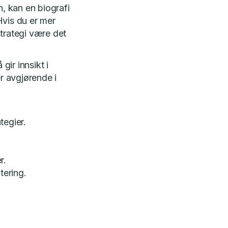
n, kan en biografi
Hvis du er mer
strategi være det
ir innsikt i
r avgjørende i
tegier.
r.
tering.