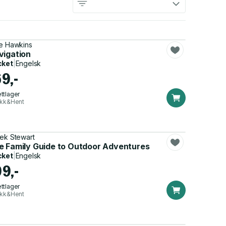
e Hawkins
vigation
cket
|
Engelsk
69,-
ttlager
ikk&Hent
ek Stewart
e Family Guide to Outdoor Adventures
cket
|
Engelsk
99,-
ttlager
ikk&Hent