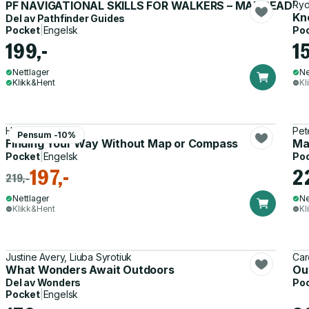
PF NAVIGATIONAL SKILLS FOR WALKERS – MAP READIN
Ryd
Kn
Del av
Pathfinder Guides
Pocket
|
Engelsk
Po
199,-
15
Nettlager
Ne
Klikk&Hent
Kl
Harold Gatty
Pet
Pensum -10%
Finding Your Way Without Map or Compass
Ma
Pocket
|
Engelsk
Po
197,-
2
219,-
Nettlager
Ne
Klikk&Hent
Kl
Justine Avery, Liuba Syrotiuk
Car
What Wonders Await Outdoors
Ou
Del av
Wonders
Po
Pocket
|
Engelsk