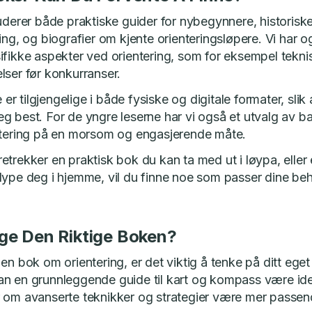
luderer både praktiske guider for nybegynnere, histori
ling, og biografier om kjente orienteringsløpere. Vi har
fikke aspekter ved orientering, som for eksempel teknisk
lser før konkurranser.
 tilgjengelige i både fysiske og digitale formater, slik
g best. For de yngre leserne har vi også et utvalg av 
ntering på en morsom og engasjerende måte.
etrekker en praktisk bok du kan ta med ut i løypa, elle
dype deg i hjemme, vil du finne noe som passer dine beh
ge Den Riktige Boken?
en bok om orientering, er det viktig å tenke på ditt eget 
n en grunnleggende guide til kart og kompass være ide
 om avanserte teknikker og strategier være mer passen