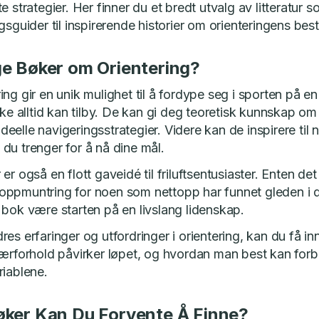
e strategier. Her finner du et bredt utvalg av litteratur s
gsguider til inspirerende historier om orienteringens bes
ge Bøker om Orientering?
ing gir en unik mulighet til å fordype seg i sporten på 
kke alltid kan tilby. De kan gi deg teoretisk kunnskap om 
elle navigeringsstrategier. Videre kan de inspirere til 
du trenger for å nå dine mål.
r også en flott gaveidé til friluftsentusiaster. Enten det 
 en oppmuntring for noen som nettopp har funnet gleden i
 bok være starten på en livslang lidenskap.
es erfaringer og utfordringer i orientering, kan du få in
værforhold påvirker løpet, og hvordan man best kan forb
riablene.
øker Kan Du Forvente Å Finne?