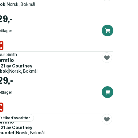
bok
|
Norsk, Bokmål
29,-
ttlager
bur Smith
ormflo
 21 av
Courtney
dbok
|
Norsk, Bokmål
29,-
ttlager
bur Smith
ritikerfavoritter
ormflo
 21 av
Courtney
bundet
|
Norsk, Bokmål