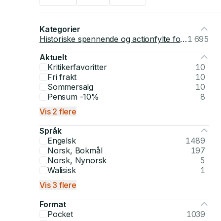
Kategorier
Historiske spennende og actionfylte fortellinger
1 695
Aktuelt
Kritikerfavoritter
10
Fri frakt
10
Sommersalg
10
Pensum -10%
8
Vis 2 flere
Språk
Engelsk
1489
Norsk, Bokmål
197
Norsk, Nynorsk
5
Walisisk
1
Vis 3 flere
Format
Pocket
1039