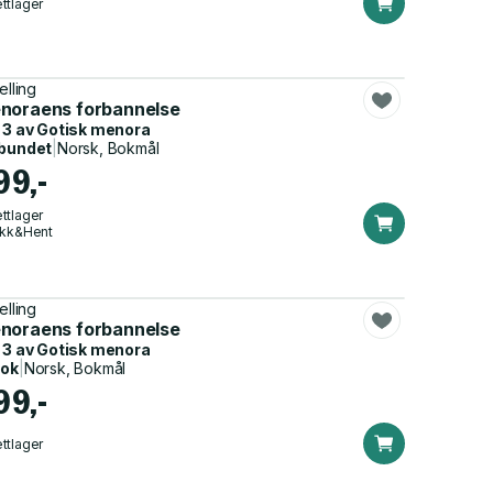
ttlager
elling
noraens forbannelse
 3 av
Gotisk menora
bundet
|
Norsk, Bokmål
99,-
ttlager
ikk&Hent
elling
noraens forbannelse
 3 av
Gotisk menora
bok
|
Norsk, Bokmål
99,-
ttlager