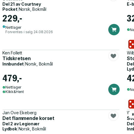
Del 21 av
Courtney
E-
Pocket
|
Norsk, Bokmål
229,-
3
Nettlager
Ne
Forventes i salg 24.08.2026
Ken Follett
Wil
Tidskretsen
St
Innbundet
|
Norsk, Bokmål
Del
Ly
479,-
4
Nettlager
Ne
Klikk&Hent
Jan Ove Ekeberg
Wil
K
Det flammende korset
St
Del 2 av
Legionær
Del
Lydbok
|
Norsk, Bokmål
Inn