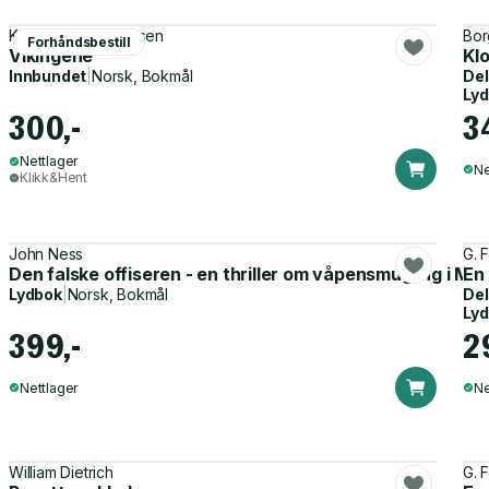
Knut Hermann Carlsen
Bor
Forhåndsbestill
Vikingene
Kl
Innbundet
|
Norsk, Bokmål
Del
Ly
300,-
3
Nettlager
Ne
Klikk&Hent
John Ness
G. F
Den falske offiseren - en thriller om våpensmugling i Mi
En 
Lydbok
|
Norsk, Bokmål
Del
Ly
399,-
2
Nettlager
Ne
William Dietrich
G. F