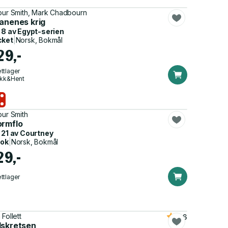
bur Smith, Mark Chadbourn
tanenes krig
 8 av
Egypt-serien
cket
|
Norsk, Bokmål
29,-
ttlager
ikk&Hent
bur Smith
ormflo
 21 av
Courtney
bok
|
Norsk, Bokmål
29,-
ttlager
Follett
3.6
dskretsen