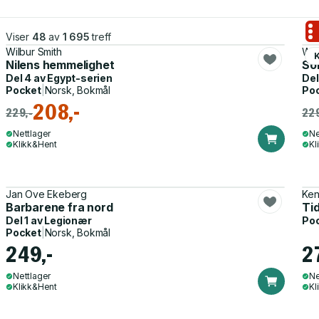
Viser
48
av
1 695
treff
Wilbur Smith
Wil
K
Nilens hemmelighet
So
Del 4 av
Egypt-serien
Del
Pocket
|
Norsk, Bokmål
Po
208,-
229,-
229
Nettlager
Ne
Klikk&Hent
Kl
Jan Ove Ekeberg
Ken 
Barbarene fra nord
Ti
Del 1 av
Legionær
Po
Pocket
|
Norsk, Bokmål
249,-
2
Nettlager
Ne
Klikk&Hent
Kl