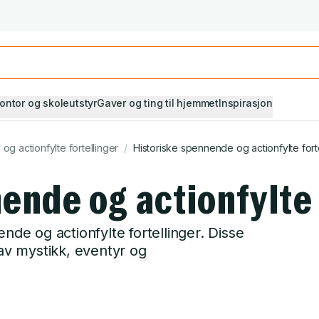
Studiestart! Alle* pensumbøker -20%
Se utvalget her
ontor og skoleutstyr
Gaver og ting til hjemmet
Inspirasjon
g actionfylte fortellinger
/
Historiske spennende og actionfylte fort
ende og actionfylte 
nde og actionfylte fortellinger. Disse
 av mystikk, eventyr og