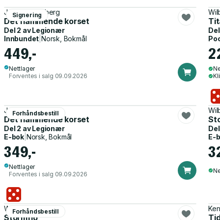
Jan Ove Ekeberg
Wil
Signering
Det flammende korset
Ti
Del 2 av
Legionær
Del
Innbundet
|
Norsk, Bokmål
Po
449,-
2
Nettlager
Ne
Forventes i salg 09.09.2026
Kl
Jan Ove Ekeberg
Wil
Forhåndsbestill
Det flammende korset
St
Del 2 av
Legionær
Del
E-bok
|
Norsk, Bokmål
E-
349,-
3
Nettlager
Ne
Forventes i salg 09.09.2026
Wilbur Smith
Ken 
Forhåndsbestill
Stormflo
Ti