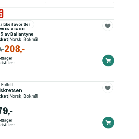
bur Smith
ritikerfavoritter
lens triumf
 5 av
Ballantyne
cket
|
Norsk, Bokmål
208,-
,-
ttlager
ikk&Hent
Follett
dskretsen
cket
|
Norsk, Bokmål
79,-
ttlager
ikk&Hent