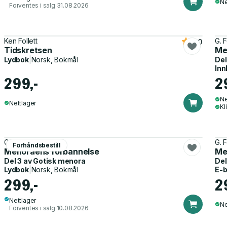
Ne
Forventes i salg 31.08.2026
Ken Follett
G. F
4.0
Tidskretsen
Me
Lydbok
|
Norsk, Bokmål
Del
Inn
299,-
2
Ne
Nettlager
Kl
G. Felling
G. F
Forhåndsbestill
Menoraens forbannelse
Me
Del 3 av
Gotisk menora
Del
Lydbok
|
Norsk, Bokmål
E-
299,-
2
Nettlager
Ne
Forventes i salg 10.08.2026