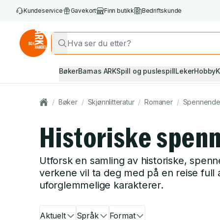
Kundeservice
Gavekort
Finn butikk
Bedriftskunde
Bøker
Barnas ARK
Spill og puslespill
Leker
Hobby
K
/
Bøker
/
Skjønnlitteratur
/
Romaner
/
Spennende o
Historiske spenn
Utforsk en samling av historiske, spenne
verkene vil ta deg med på en reise full
uforglemmelige karakterer.
Aktuelt
Språk
Format