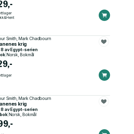
29,-
ttlager
ikk&Hent
bur Smith, Mark Chadbourn
tanenes krig
 8 av
Egypt-serien
bok
|
Norsk, Bokmål
29,-
ttlager
bur Smith, Mark Chadbourn
tanenes krig
 8 av
Egypt-serien
dbok
|
Norsk, Bokmål
99,-