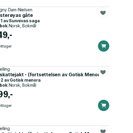
gny Dam-Nielsen
osterøyas gåte
 1 av
Sunnivas saga
dbok
|
Norsk, Bokmål
49,-
ttlager
elling
dt-Norge høsten 1942
skattejakt - (fortsettelsen av Gotisk Menora)
 2 av
Gotisk menora
dbok
|
Norsk, Bokmål
99,-
ttlager
elling