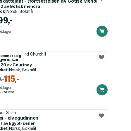
skattejakt - (fortsettelsen av Gotisk Menora)
 2 av
Gotisk menora
bok
|
Norsk, Bokmål
99,-
ttlager
bur Smith, David Churchill
Sommersalg
igens sår
 20 av
Courtney
cket
|
Norsk, Bokmål
115,-
,-
ttlager
ikk&Hent
bur Smith
pi - elvegudinnen
 1 av
Egypt-serien
cket
|
Norsk, Bokmål