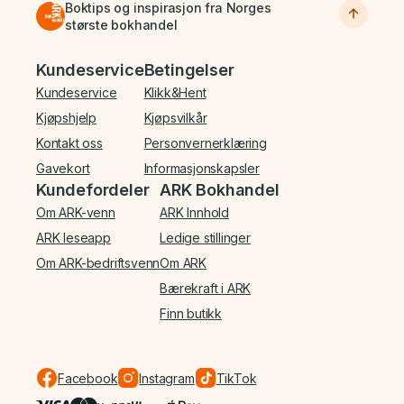
Boktips og inspirasjon fra Norges
største bokhandel
Bunnmeny
Kundeservice
Betingelser
Kundeservice
Klikk&Hent
Kjøpshjelp
Kjøpsvilkår
Kontakt oss
Personvernerklæring
Gavekort
Informasjonskapsler
Kundefordeler
ARK Bokhandel
Om ARK-venn
ARK Innhold
ARK leseapp
Ledige stillinger
Om ARK-bedriftsvenn
Om ARK
Bærekraft i ARK
Finn butikk
Facebook
Instagram
TikTok