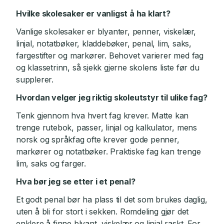
Hvilke skolesaker er vanligst å ha klart?
Vanlige skolesaker er blyanter, penner, viskelær,
linjal, notatbøker, kladdebøker, penal, lim, saks,
fargestifter og markører. Behovet varierer med fag
og klassetrinn, så sjekk gjerne skolens liste før du
supplerer.
Hvordan velger jeg riktig skoleutstyr til ulike fag?
Tenk gjennom hva hvert fag krever. Matte kan
trenge rutebok, passer, linjal og kalkulator, mens
norsk og språkfag ofte krever gode penner,
markører og notatbøker. Praktiske fag kan trenge
lim, saks og farger.
Hva bør jeg se etter i et penal?
Et godt penal bør ha plass til det som brukes daglig,
uten å bli for stort i sekken. Romdeling gjør det
enklere å finne blyant, viskelær og linjal raskt. For