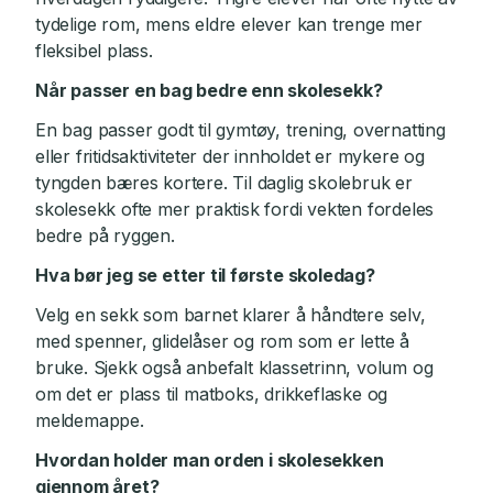
tydelige rom, mens eldre elever kan trenge mer
fleksibel plass.
Når passer en bag bedre enn skolesekk?
En bag passer godt til gymtøy, trening, overnatting
eller fritidsaktiviteter der innholdet er mykere og
tyngden bæres kortere. Til daglig skolebruk er
skolesekk ofte mer praktisk fordi vekten fordeles
bedre på ryggen.
Hva bør jeg se etter til første skoledag?
Velg en sekk som barnet klarer å håndtere selv,
med spenner, glidelåser og rom som er lette å
bruke. Sjekk også anbefalt klassetrinn, volum og
om det er plass til matboks, drikkeflaske og
meldemappe.
Hvordan holder man orden i skolesekken
gjennom året?