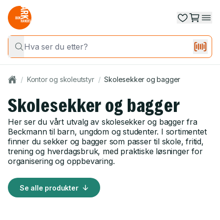
/
Kontor og skoleutstyr
/
Skolesekker og bagger
Skolesekker og bagger
Her ser du vårt utvalg av skolesekker og bagger fra
Beckmann til barn, ungdom og studenter. I sortimentet
finner du sekker og bagger som passer til skole, fritid,
trening og hverdagsbruk, med praktiske løsninger for
organisering og oppbevaring.
Se alle produkter
Se alle produkter