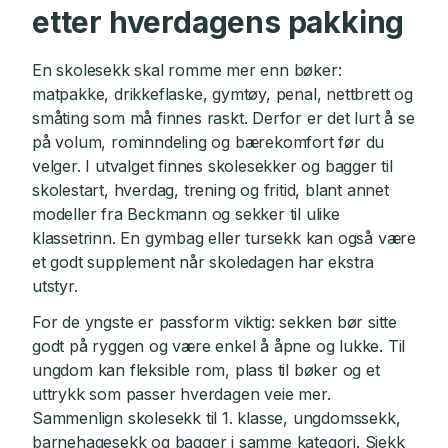
etter hverdagens pakking
En skolesekk skal romme mer enn bøker:
matpakke, drikkeflaske, gymtøy, penal, nettbrett og
småting som må finnes raskt. Derfor er det lurt å se
på volum, rominndeling og bærekomfort før du
velger. I utvalget finnes skolesekker og bagger til
skolestart, hverdag, trening og fritid, blant annet
modeller fra Beckmann og sekker til ulike
klassetrinn. En gymbag eller tursekk kan også være
et godt supplement når skoledagen har ekstra
utstyr.
For de yngste er passform viktig: sekken bør sitte
godt på ryggen og være enkel å åpne og lukke. Til
ungdom kan fleksible rom, plass til bøker og et
uttrykk som passer hverdagen veie mer.
Sammenlign skolesekk til 1. klasse, ungdomssekk,
barnehagesekk og bagger i samme kategori. Sjekk