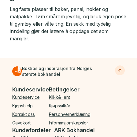
Lag faste plasser til bøker, penal, nøkler og
matpakke. Tøm smårom jevnlig, og bruk egen pose
til gymtøy eller våte ting. En sekk med tydelig
inndeling gjør det lettere å oppdage det som
mangler.
Boktips og inspirasjon fra Norges
største bokhandel
Bunnmeny
Kundeservice
Betingelser
Kundeservice
Klikk&Hent
Kjøpshjelp
Kjøpsvilkår
Kontakt oss
Personvernerklæring
Gavekort
Informasjonskapsler
Kundefordeler
ARK Bokhandel