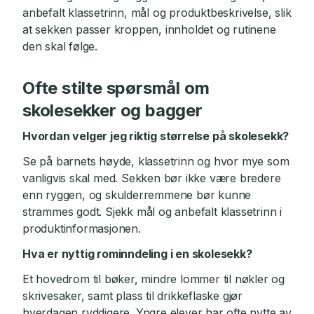
anbefalt klassetrinn, mål og produktbeskrivelse, slik
at sekken passer kroppen, innholdet og rutinene
den skal følge.
Ofte stilte spørsmål om
skolesekker og bagger
Hvordan velger jeg riktig størrelse på skolesekk?
Se på barnets høyde, klassetrinn og hvor mye som
vanligvis skal med. Sekken bør ikke være bredere
enn ryggen, og skulderremmene bør kunne
strammes godt. Sjekk mål og anbefalt klassetrinn i
produktinformasjonen.
Hva er nyttig rominndeling i en skolesekk?
Et hovedrom til bøker, mindre lommer til nøkler og
skrivesaker, samt plass til drikkeflaske gjør
hverdagen ryddigere. Yngre elever har ofte nytte av