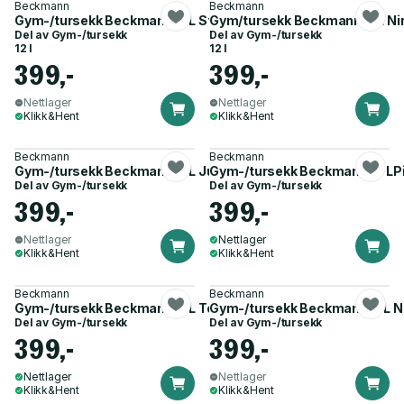
Beckmann
Beckmann
Gym-/tursekk Beckmann 12L Star Princess
Gym/tursekk Beckmann 12L Nin
Del av
Gym-/tursekk
Del av
Gym-/tursekk
12 l
12 l
399,-
399,-
Nettlager
Nettlager
Klikk&Hent
Klikk&Hent
Beckmann
Beckmann
Gym-/tursekk Beckmann 12L Jungle Game
Gym-/tursekk Beckmann 12 LPi
Del av
Gym-/tursekk
Del av
Gym-/tursekk
399,-
399,-
Nettlager
Nettlager
Klikk&Hent
Klikk&Hent
Beckmann
Beckmann
Gym-/tursekk Beckmann 12L Tech Rex
Gym-/tursekk Beckmann 12L N
Del av
Gym-/tursekk
Del av
Gym-/tursekk
399,-
399,-
Nettlager
Nettlager
Klikk&Hent
Klikk&Hent