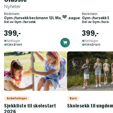
Nyheter
Beckmann
Beckmann
Gym-/tursekk beckmann 12L Magic League
Gym-/tursekk Be
Del av
Gym-/tursekk
Del av
Gym-/tursek
399,-
399,-
Nettlager
Nettlager
Klikk&Hent
Klikk&Hent
Anbefalinger
Barn
Sjekkliste til skolestart
Skolesekk til ungdo
2026