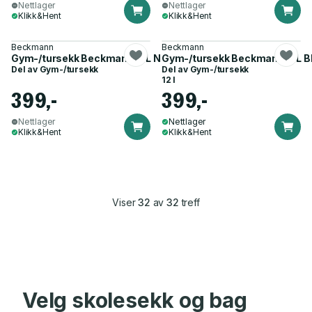
Nettlager
Nettlager
Klikk&Hent
Klikk&Hent
Beckmann
Beckmann
Gym-/tursekk Beckmann 12L Ninja Master
Gym-/tursekk Beckmann 12L Bl
Del av
Gym-/tursekk
Del av
Gym-/tursekk
12 l
399,-
399,-
Nettlager
Nettlager
Klikk&Hent
Klikk&Hent
Viser
32
av
32
treff
Velg skolesekk og bag