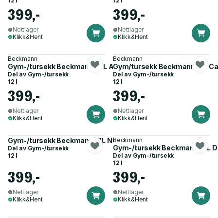
12 l
12 l
399,-
399,-
Nettlager
Nettlager
Klikk&Hent
Klikk&Hent
Beckmann
Beckmann
Gym-/tursekk Beckmann 12 L Arctic
Gym/tursekk Beckmann 12L C
Del av
Gym-/tursekk
Del av
Gym-/tursekk
12 l
12 l
399,-
399,-
Nettlager
Nettlager
Klikk&Hent
Klikk&Hent
Gym-/tursekk Beckmann 12L Ninja Tiger
Beckmann
Gym-/tursekk Beckmann 12L D
Del av
Gym-/tursekk
12 l
Del av
Gym-/tursekk
12 l
399,-
399,-
Nettlager
Nettlager
Klikk&Hent
Klikk&Hent