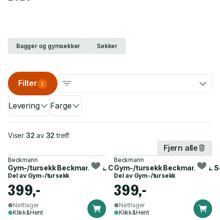
Bagger og gymsekker
Sekker
Filter
1
Levering
Farge
Viser
32
av
32
treff
Fjern alle
Beckmann
Beckmann
Gym-/tursekk Beckmann 12L Cheeta
Gym-/tursekk Beckmann 12L S
Del av
Gym-/tursekk
Del av
Gym-/tursekk
399,-
399,-
Nettlager
Nettlager
Klikk&Hent
Klikk&Hent