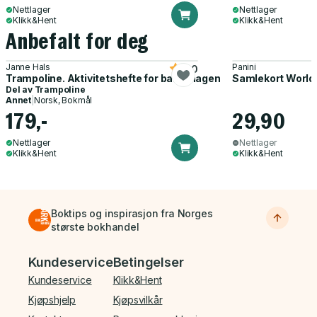
Nettlager
Nettlager
Klikk&Hent
Klikk&Hent
Anbefalt for deg
Janne Hals
Panini
5.0
Trampoline. Aktivitetshefte for barnehagen
Samlekort World
Del av
Trampoline
Annet
|
Norsk, Bokmål
179,-
29,90
Nettlager
Nettlager
Klikk&Hent
Klikk&Hent
Boktips og inspirasjon fra Norges
største bokhandel
Bunnmeny
Kundeservice
Betingelser
Kundeservice
Klikk&Hent
Kjøpshjelp
Kjøpsvilkår