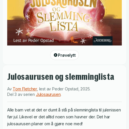
Prøvelytt
Julosaurusen og slemminglista
Av
Tom Fletcher
,
lest av
Peder Opstad
,
2025
.
Del 3 av serien
Julosaurusen
.
Alle barn vet at det er dumt å stå på slemminglista til julenissen
før jul. Likevel er det alltid noen som havner der. Det har
julosaurusen planer om å gjøre noe med!