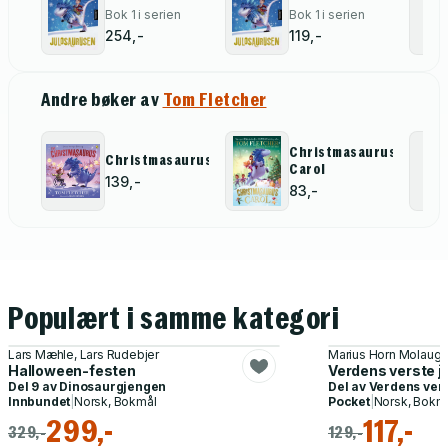
Bok 1 i serien
Bok 1 i serien
254,-
119,-
Andre bøker av
Tom Fletcher
Christmasaurus
Christmasaurus
Carol
139,-
83,-
Populært i samme kategori
Lars Mæhle, Lars Rudebjer
Marius Horn Molaug, 
Halloween-festen
Verdens verste j
Del 9 av
Dinosaurgjengen
Del av
Verdens ver
Innbundet
|
Norsk, Bokmål
Pocket
|
Norsk, Bokm
299,-
117,-
329,-
129,-