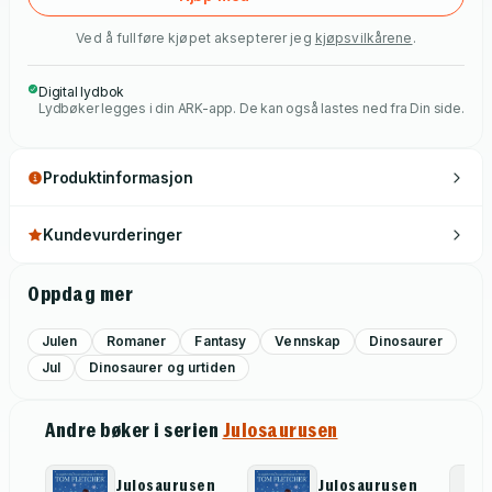
Ved å fullføre kjøpet aksepterer jeg
kjøpsvilkårene
.
Digital lydbok
Lydbøker legges i din ARK-app. De kan også lastes ned fra Din side.
Produktinformasjon
Kundevurderinger
Oppdag mer
Julen
Romaner
Fantasy
Vennskap
Dinosaurer
Jul
Dinosaurer og urtiden
Andre bøker i serien
Julosaurusen
Julosaurusen
Julosaurusen