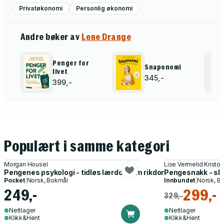
Privatøkonomi
Personlig økonomi
Andre bøker av
Lene Drange
Penger for
Snaponomi
livet
345,-
399,-
Populært i samme kategori
Morgan Housel
Lise Vermelid Kristo
Pengenes psykologi - tidløs lærdom om rikdom, grådighet og l
Pengesnakk - slik
Pocket
|
Norsk, Bokmål
Innbundet
|
Norsk, B
249,-
299,-
329,-
Nettlager
Nettlager
Klikk&Hent
Klikk&Hent