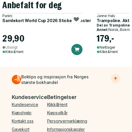
Anbefalt for deg
Panini
Janne Hals
Samlekort World Cup 2026 Sticker Booster
Trampoline. Akti
Del av
Trampoline
Annet
|
Norsk, Bokmå
29,90
179,-
Utsolgt
Nettlager
Klikk&Hent
Klikk&Hent
Boktips og inspirasjon fra Norges
største bokhandel
Bunnmeny
Kundeservice
Betingelser
Kundeservice
Klikk&Hent
Kjøpshjelp
Kjøpsvilkår
Kontakt oss
Personvernerklæring
Gavekort
Informasjonskapsler