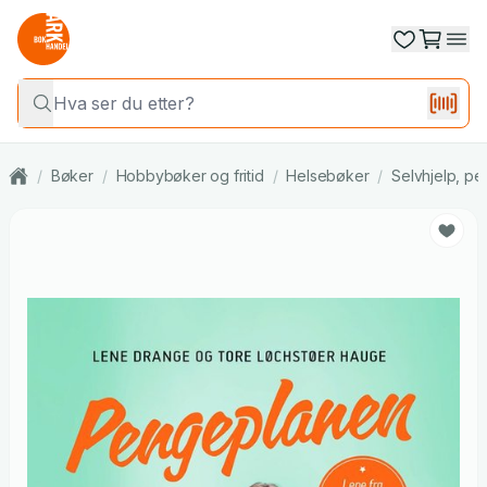
/
Bøker
/
Hobbybøker og fritid
/
Helsebøker
/
Selvhjelp, per