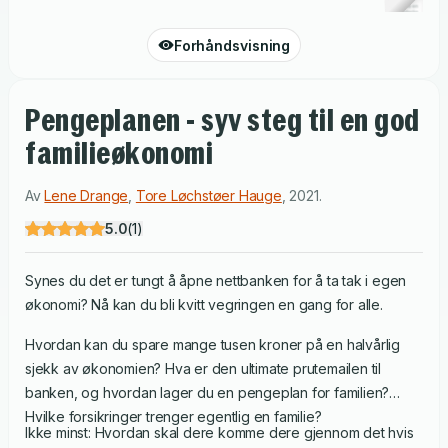
Forhåndsvisning
Pengeplanen - syv steg til en god
familieøkonomi
Av
Lene Drange
,
Tore Løchstøer Hauge
,
2021
.
5.0
(
1
)
Synes du det er tungt å åpne nettbanken for å ta tak i egen
økonomi? Nå kan du bli kvitt vegringen en gang for alle.
Hvordan kan du spare mange tusen kroner på en halvårlig
sjekk av økonomien? Hva er den ultimate prutemailen til
banken, og hvordan lager du en pengeplan for familien?
Hvilke forsikringer trenger egentlig en familie?
Ikke minst: Hvordan skal dere komme dere gjennom det hvis