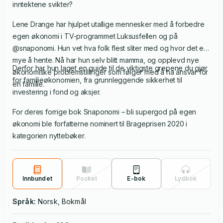
inntektene svikter?
Lene Drange har hjulpet utallige mennesker med å forbedre
egen økonomi i TV-programmet Luksusfellen og på
@snaponomi. Hun vet hva folk flest sliter med og hvor det er
mye å hente. Nå har hun selv blitt mamma, og opplevd nye
Derfor har hun laget en guide til de viktigste grepene du gjør
økonomiske problemstillinger som følger med å ha ansvar for
for familieøkonomien, fra grunnleggende sikkerhet til
en familie.
investering i fond og aksjer.
For deres forrige bok Snaponomi – bli supergod på egen
økonomi ble forfatterne nominert til Brageprisen 2020 i
kategorien nyttebøker.
Innbundet
Pocket
E-bok
Lydbok
Språk:
Norsk, Bokmål