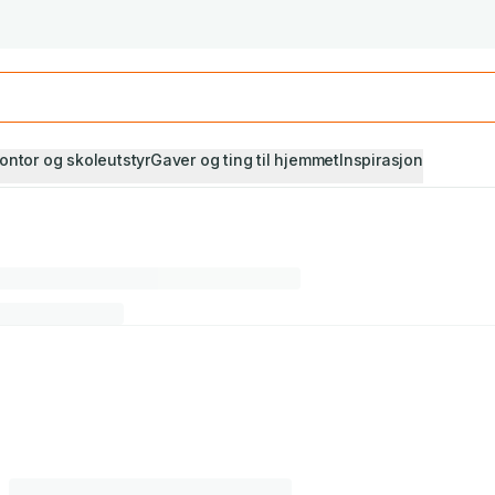
Studiestart! Alle* pensumbøker -20%
Se utvalget her
ontor og skoleutstyr
Gaver og ting til hjemmet
Inspirasjon