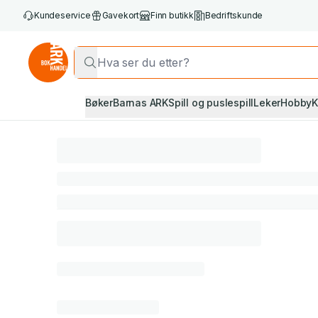
Kundeservice
Gavekort
Finn butikk
Bedriftskunde
Bøker
Barnas ARK
Spill og puslespill
Leker
Hobby
K