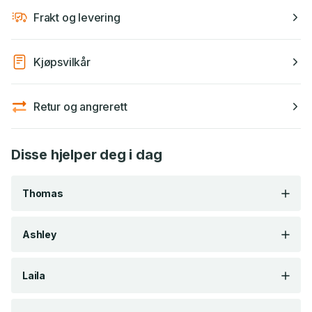
Frakt og levering
Kjøpsvilkår
Retur og angrerett
Disse hjelper deg i dag
Thomas
Ashley
Kreativ illustratør og ivrig legosamler.
Yndlingsbok: Weaveworld av Clive Barker
Laila
Elsker tur med hund og å prøve nye
oppskrifter! Yndlingsbok: The Bean Trees av
Barbra Kingsolver