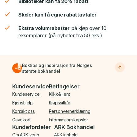
Biblioteker kan få 20% rabatt
Skoler kan få egne rabattavtaler
Ekstra volumrabatter
på kjøp over 10
eksemplarer (på nyheter fra 50 eks.)
Boktips og inspirasjon fra Norges
største bokhandel
Bunnmeny
Kundeservice
Betingelser
Kundeservice
Klikk&Hent
Kjøpshjelp
Kjøpsvilkår
Kontakt oss
Personvernerklæring
Gavekort
Informasjonskapsler
Kundefordeler
ARK Bokhandel
Om ARK-venn
ARK Innhold