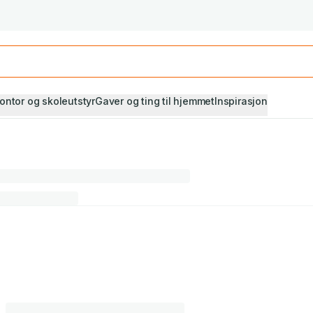
Studiestart! Alle* pensumbøker -20%
Se utvalget her
ontor og skoleutstyr
Gaver og ting til hjemmet
Inspirasjon