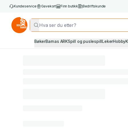
Kundeservice
Gavekort
Finn butikk
Bedriftskunde
Bøker
Barnas ARK
Spill og puslespill
Leker
Hobby
K