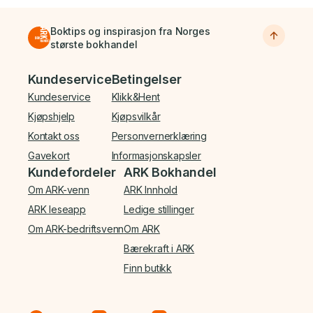
Boktips og inspirasjon fra Norges
største bokhandel
Bunnmeny
Kundeservice
Betingelser
Kundeservice
Klikk&Hent
Kjøpshjelp
Kjøpsvilkår
Kontakt oss
Personvernerklæring
Gavekort
Informasjonskapsler
Kundefordeler
ARK Bokhandel
Om ARK-venn
ARK Innhold
ARK leseapp
Ledige stillinger
Om ARK-bedriftsvenn
Om ARK
Bærekraft i ARK
Finn butikk