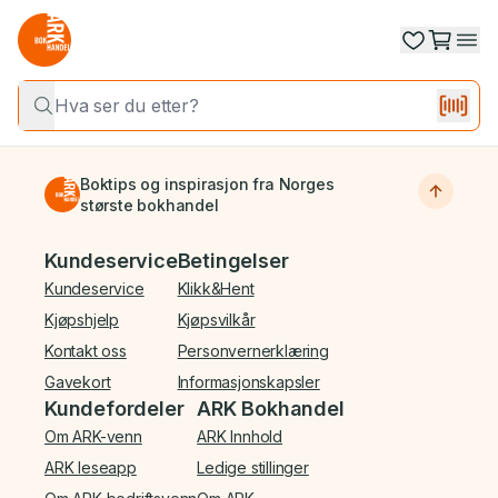
Boktips og inspirasjon fra Norges
største bokhandel
Bunnmeny
Kundeservice
Betingelser
Kundeservice
Klikk&Hent
Kjøpshjelp
Kjøpsvilkår
Kontakt oss
Personvernerklæring
Gavekort
Informasjonskapsler
Kundefordeler
ARK Bokhandel
Om ARK-venn
ARK Innhold
ARK leseapp
Ledige stillinger