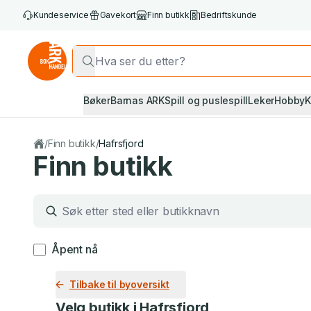
Kundeservice
Gavekort
Finn butikk
Bedriftskunde
Bøker
Barnas ARK
Spill og puslespill
Leker
Hobby
K
/
Finn butikk
/
Hafrsfjord
Finn butikk
Åpent nå
1 treff på ditt søk «»
Tilbake til byoversikt
Velg butikk i
Hafrsfjord