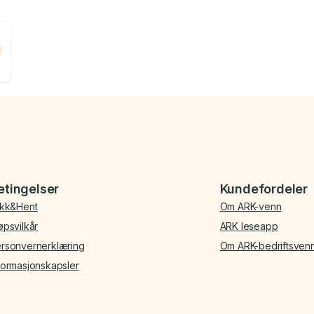
etingelser
Kundefordeler
ikk&Hent
Om ARK-venn
øpsvilkår
ARK leseapp
rsonvernerklæring
Om ARK-bedriftsven
formasjonskapsler