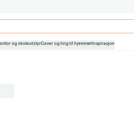
Studiestart! Alle* pensumbøker -20%
Se utvalget her
ontor og skoleutstyr
Gaver og ting til hjemmet
Inspirasjon