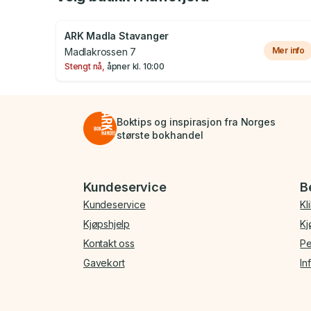
ARK Madla Stavanger
Mer info
Madlakrossen 7
Stengt nå,
åpner kl.
10:00
Boktips og inspirasjon fra Norges
største bokhandel
Bunnmeny
Kundeservice
B
Kundeservice
Kl
Kjøpshjelp
Kj
Kontakt oss
Pe
Gavekort
In