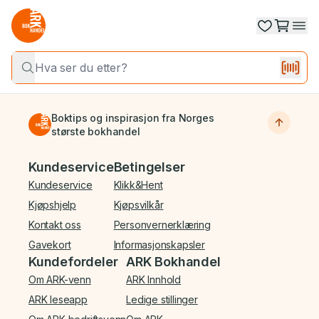
Boktips og inspirasjon fra Norges
største bokhandel
Bunnmeny
Kundeservice
Betingelser
Kundeservice
Klikk&Hent
Kjøpshjelp
Kjøpsvilkår
Kontakt oss
Personvernerklæring
Gavekort
Informasjonskapsler
Kundefordeler
ARK Bokhandel
Om ARK-venn
ARK Innhold
ARK leseapp
Ledige stillinger