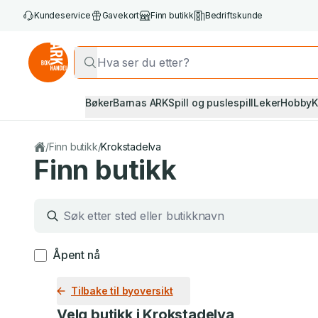
Kundeservice
Gavekort
Finn butikk
Bedriftskunde
Bøker
Barnas ARK
Spill og puslespill
Leker
Hobby
K
/
Finn butikk
/
Krokstadelva
Finn butikk
Åpent nå
1 treff på ditt søk «»
Tilbake til byoversikt
Velg butikk i
Krokstadelva