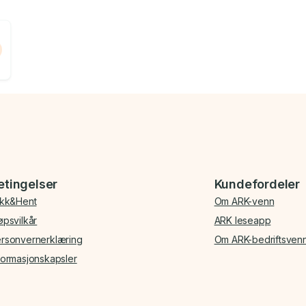
etingelser
Kundefordeler
ikk&Hent
Om ARK-venn
øpsvilkår
ARK leseapp
rsonvernerklæring
Om ARK-bedriftsven
formasjonskapsler