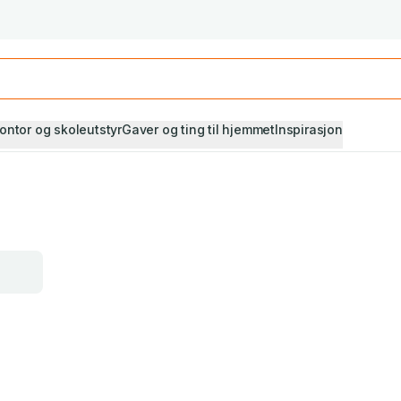
Studiestart! Alle* pensumbøker -20%
Se utvalget her
ontor og skoleutstyr
Gaver og ting til hjemmet
Inspirasjon