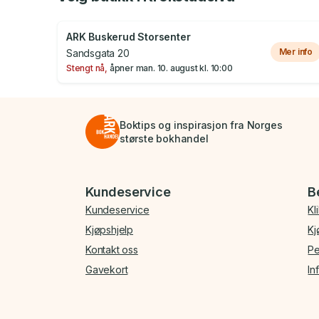
ARK Buskerud Storsenter
Mer info
Sandsgata 20
Stengt nå,
åpner
man. 10. august
kl.
10:00
Boktips og inspirasjon fra Norges
største bokhandel
Bunnmeny
Kundeservice
B
Kundeservice
Kl
Kjøpshjelp
Kj
Kontakt oss
Pe
Gavekort
In