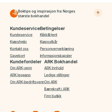
Boktips og inspirasjon fra Norges
største bokhandel
Bunnmeny
Kundeservice
Betingelser
Kundeservice
Klikk&Hent
Kjøpshjelp
Kjøpsvilkår
Kontakt oss
Personvernerklæring
Gavekort
Informasjonskapsler
Kundefordeler
ARK Bokhandel
Om ARK-venn
ARK Innhold
ARK leseapp
Ledige stillinger
Om ARK-bedriftsvenn
Om ARK
Bærekraft i ARK
Finn butikk