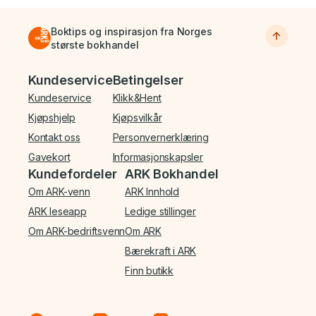
Boktips og inspirasjon fra Norges
største bokhandel
Bunnmeny
Kundeservice
Betingelser
Kundeservice
Klikk&Hent
Kjøpshjelp
Kjøpsvilkår
Kontakt oss
Personvernerklæring
Gavekort
Informasjonskapsler
Kundefordeler
ARK Bokhandel
Om ARK-venn
ARK Innhold
ARK leseapp
Ledige stillinger
Om ARK-bedriftsvenn
Om ARK
Bærekraft i ARK
Finn butikk