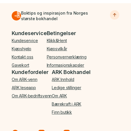
Boktips og inspirasjon fra Norges
største bokhandel
Bunnmeny
Kundeservice
Betingelser
Kundeservice
Klikk&Hent
Kjøpshjelp
Kjøpsvilkår
Kontakt oss
Personvernerklæring
Gavekort
Informasjonskapsler
Kundefordeler
ARK Bokhandel
Om ARK-venn
ARK Innhold
ARK leseapp
Ledige stillinger
Om ARK-bedriftsvenn
Om ARK
Bærekraft i ARK
Finn butikk