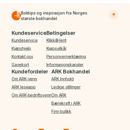
Boktips og inspirasjon fra Norges
største bokhandel
Bunnmeny
Kundeservice
Betingelser
Kundeservice
Klikk&Hent
Kjøpshjelp
Kjøpsvilkår
Kontakt oss
Personvernerklæring
Gavekort
Informasjonskapsler
Kundefordeler
ARK Bokhandel
Om ARK-venn
ARK Innhold
ARK leseapp
Ledige stillinger
Om ARK-bedriftsvenn
Om ARK
Bærekraft i ARK
Finn butikk