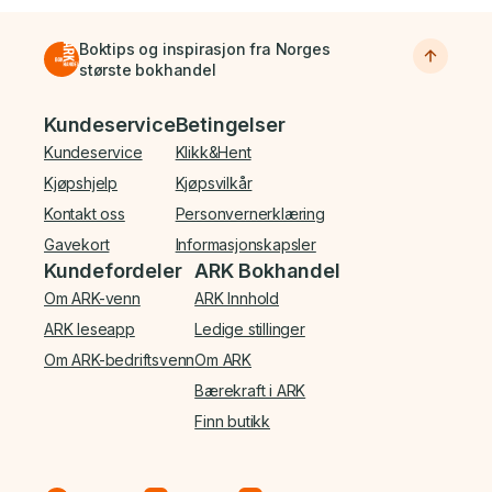
Boktips og inspirasjon fra Norges
største bokhandel
Bunnmeny
Kundeservice
Betingelser
Kundeservice
Klikk&Hent
Kjøpshjelp
Kjøpsvilkår
Kontakt oss
Personvernerklæring
Gavekort
Informasjonskapsler
Kundefordeler
ARK Bokhandel
Om ARK-venn
ARK Innhold
ARK leseapp
Ledige stillinger
Om ARK-bedriftsvenn
Om ARK
Bærekraft i ARK
Finn butikk