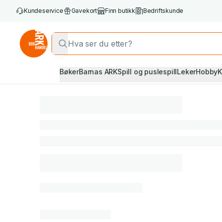
Kundeservice
Gavekort
Finn butikk
Bedriftskunde
Bøker
Barnas ARK
Spill og puslespill
Leker
Hobby
K