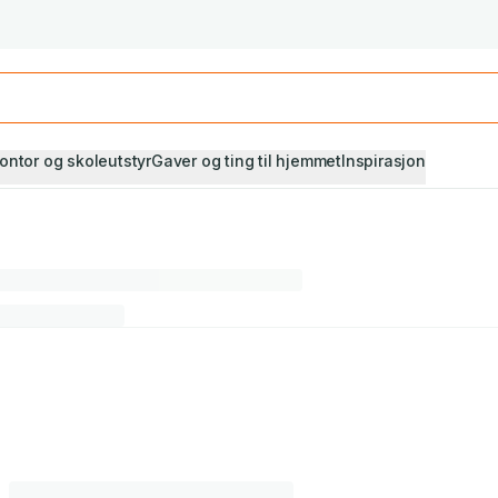
Studiestart! Alle* pensumbøker -20%
Se utvalget her
ontor og skoleutstyr
Gaver og ting til hjemmet
Inspirasjon