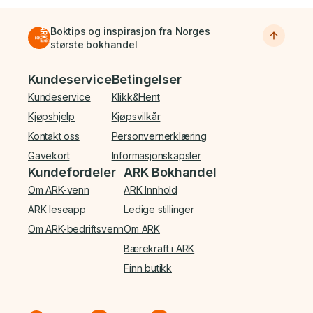
Boktips og inspirasjon fra Norges
største bokhandel
Bunnmeny
Kundeservice
Betingelser
Kundeservice
Klikk&Hent
Kjøpshjelp
Kjøpsvilkår
Kontakt oss
Personvernerklæring
Gavekort
Informasjonskapsler
Kundefordeler
ARK Bokhandel
Om ARK-venn
ARK Innhold
ARK leseapp
Ledige stillinger
Om ARK-bedriftsvenn
Om ARK
Bærekraft i ARK
Finn butikk