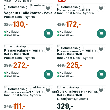
Viser
10
av
10
treff
Arne Garborg, Arnt Birkedal og 12
Edmund Austigard
Sommersalg
Sommersalg
andre
Hvítrheimr - roman
Vegar ut til alle kantar - noveller
Innbundet
|
Norsk, Nynorsk
Pocket
|
Norsk, Nynorsk
130,-
172,-
325,-
429,-
Nettlager
Nettlager
Klikk&Hent
Klikk&Hent
Edmund Austigard
Edmund Austigard
Sommersalg
Krinsereglane - roman
Krinsereglane - roman
Del av
Bønarflott
Del av
Bønarflott
Pocket
|
Norsk, Nynorsk
Innbundet
|
Norsk, Nynorsk
272,-
225,-
299,-
449,-
Nettlager
Nettlager
Klikk&Hent
Klikk&Hent
Edmund Austigard, Jarl Austigard
Edmund Austigard
Sommersalg
Jakta på Bjednekniven - roman
Solskinsbussen - roman
Innbundet
|
Norsk, Nynorsk
Del av
Bønarflott
E-bok
|
Norsk, Nynorsk
111,-
329,-
278,-