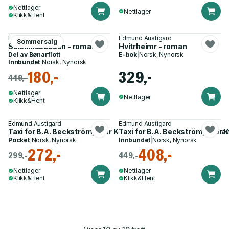
Nettlager
Nettlager
Klikk&Hent
Edmund Austigard
Edmund Austigard
Sommersalg
Solskinsbussen - roman
Hvítrheimr - roman
Del av
Bønarflott
E-bok
|
Norsk, Nynorsk
Innbundet
|
Norsk, Nynorsk
180,-
329,-
449,-
Nettlager
Nettlager
Klikk&Hent
Edmund Austigard
Edmund Austigard
Taxi for B.A. Beckström, eller Kunsten å danse på furu - roma
Taxi for B.A. Beckström, eller
Pocket
|
Norsk, Nynorsk
Innbundet
|
Norsk, Nynorsk
272,-
408,-
299,-
449,-
Nettlager
Nettlager
Klikk&Hent
Klikk&Hent