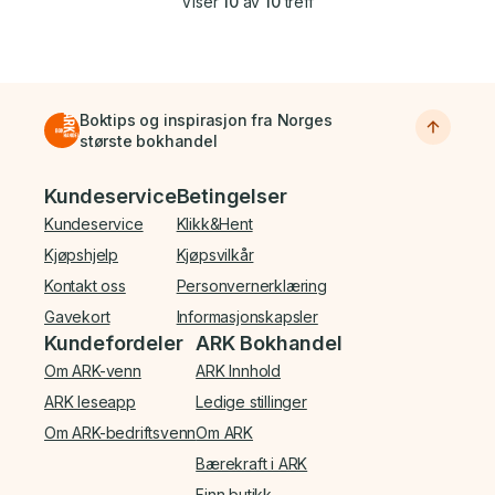
Viser
10
av
10
treff
Boktips og inspirasjon fra Norges
største bokhandel
Bunnmeny
Kundeservice
Betingelser
Kundeservice
Klikk&Hent
Kjøpshjelp
Kjøpsvilkår
Kontakt oss
Personvernerklæring
Gavekort
Informasjonskapsler
Kundefordeler
ARK Bokhandel
Om ARK-venn
ARK Innhold
ARK leseapp
Ledige stillinger
Om ARK-bedriftsvenn
Om ARK
Bærekraft i ARK
Finn butikk