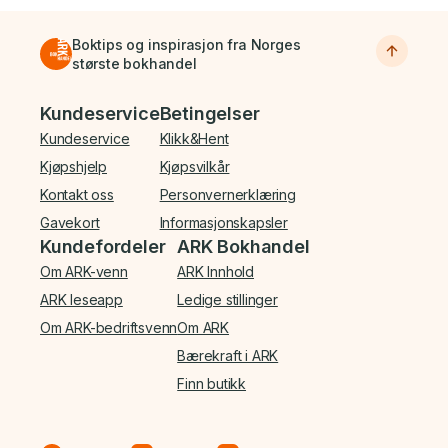
Boktips og inspirasjon fra Norges
største bokhandel
Bunnmeny
Kundeservice
Betingelser
Kundeservice
Klikk&Hent
Kjøpshjelp
Kjøpsvilkår
Kontakt oss
Personvernerklæring
Gavekort
Informasjonskapsler
Kundefordeler
ARK Bokhandel
Om ARK-venn
ARK Innhold
ARK leseapp
Ledige stillinger
Om ARK-bedriftsvenn
Om ARK
Bærekraft i ARK
Finn butikk