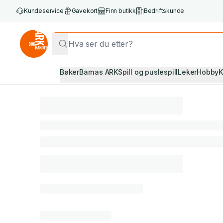
Kundeservice
Gavekort
Finn butikk
Bedriftskunde
Bøker
Barnas ARK
Spill og puslespill
Leker
Hobby
K