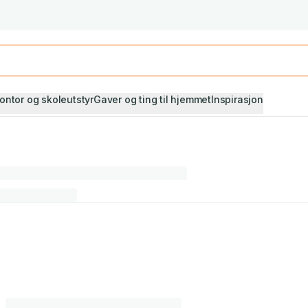
Studiestart! Alle* pensumbøker -20%
Se utvalget her
ontor og skoleutstyr
Gaver og ting til hjemmet
Inspirasjon