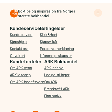
Boktips og inspirasjon fra Norges
største bokhandel
Bunnmeny
Kundeservice
Betingelser
Kundeservice
Klikk&Hent
Kjøpshjelp
Kjøpsvilkår
Kontakt oss
Personvernerklæring
Gavekort
Informasjonskapsler
Kundefordeler
ARK Bokhandel
Om ARK-venn
ARK Innhold
ARK leseapp
Ledige stillinger
Om ARK-bedriftsvenn
Om ARK
Bærekraft i ARK
Finn butikk