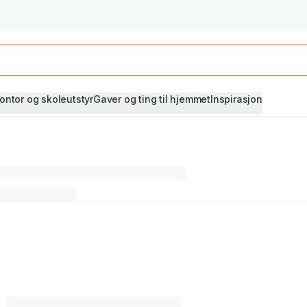
Studiestart! Alle* pensumbøker -20%
Se utvalget her
ontor og skoleutstyr
Gaver og ting til hjemmet
Inspirasjon