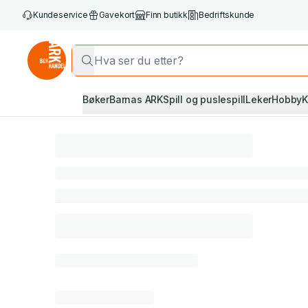
Kundeservice
Gavekort
Finn butikk
Bedriftskunde
Bøker
Barnas ARK
Spill og puslespill
Leker
Hobby
K