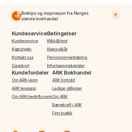
Boktips og inspirasjon fra Norges
største bokhandel
Bunnmeny
Kundeservice
Betingelser
Kundeservice
Klikk&Hent
Kjøpshjelp
Kjøpsvilkår
Kontakt oss
Personvernerklæring
Gavekort
Informasjonskapsler
Kundefordeler
ARK Bokhandel
Om ARK-venn
ARK Innhold
ARK leseapp
Ledige stillinger
Om ARK-bedriftsvenn
Om ARK
Bærekraft i ARK
Finn butikk