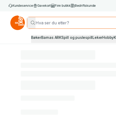
Kundeservice
Gavekort
Finn butikk
Bedriftskunde
Bøker
Barnas ARK
Spill og puslespill
Leker
Hobby
K