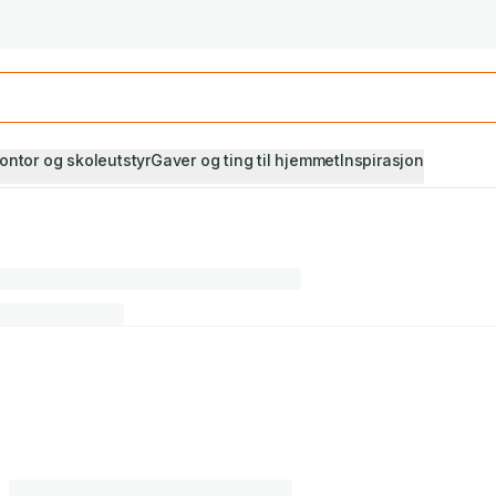
Studiestart! Alle* pensumbøker -20%
Se utvalget her
ontor og skoleutstyr
Gaver og ting til hjemmet
Inspirasjon