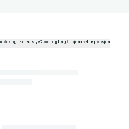
Studiestart! Alle* pensumbøker -20%
Se utvalget her
ontor og skoleutstyr
Gaver og ting til hjemmet
Inspirasjon