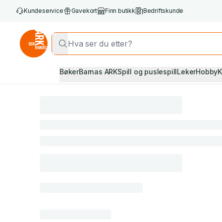
Kundeservice
Gavekort
Finn butikk
Bedriftskunde
Bøker
Barnas ARK
Spill og puslespill
Leker
Hobby
K