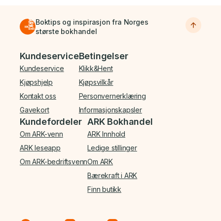
Boktips og inspirasjon fra Norges
største bokhandel
Bunnmeny
Kundeservice
Betingelser
Kundeservice
Klikk&Hent
Kjøpshjelp
Kjøpsvilkår
Kontakt oss
Personvernerklæring
Gavekort
Informasjonskapsler
Kundefordeler
ARK Bokhandel
Om ARK-venn
ARK Innhold
ARK leseapp
Ledige stillinger
Om ARK-bedriftsvenn
Om ARK
Bærekraft i ARK
Finn butikk