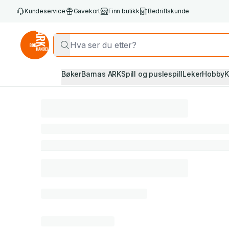
Kundeservice
Gavekort
Finn butikk
Bedriftskunde
Bøker
Barnas ARK
Spill og puslespill
Leker
Hobby
K