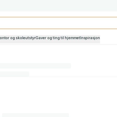
Studiestart! Alle* pensumbøker -20%
Se utvalget her
ontor og skoleutstyr
Gaver og ting til hjemmet
Inspirasjon