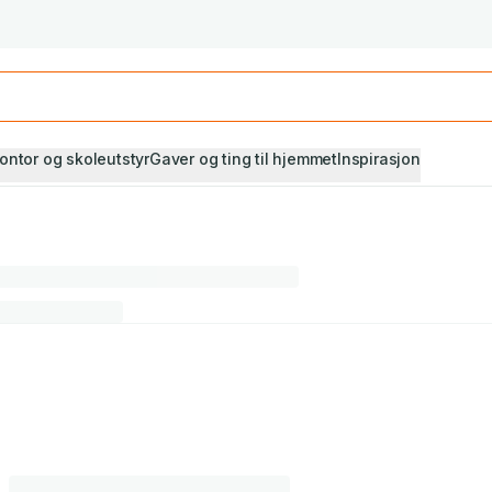
Studiestart! Alle* pensumbøker -20%
Se utvalget her
ontor og skoleutstyr
Gaver og ting til hjemmet
Inspirasjon