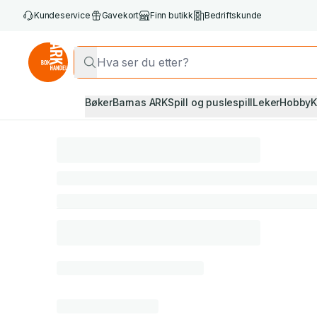
Kundeservice
Gavekort
Finn butikk
Bedriftskunde
Bøker
Barnas ARK
Spill og puslespill
Leker
Hobby
K