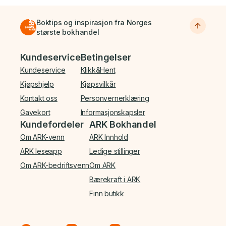
Boktips og inspirasjon fra Norges
største bokhandel
Bunnmeny
Kundeservice
Betingelser
Kundeservice
Klikk&Hent
Kjøpshjelp
Kjøpsvilkår
Kontakt oss
Personvernerklæring
Gavekort
Informasjonskapsler
Kundefordeler
ARK Bokhandel
Om ARK-venn
ARK Innhold
ARK leseapp
Ledige stillinger
Om ARK-bedriftsvenn
Om ARK
Bærekraft i ARK
Finn butikk