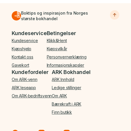
Boktips og inspirasjon fra Norges
største bokhandel
Bunnmeny
Kundeservice
Betingelser
Kundeservice
Klikk&Hent
Kjøpshjelp
Kjøpsvilkår
Kontakt oss
Personvernerklæring
Gavekort
Informasjonskapsler
Kundefordeler
ARK Bokhandel
Om ARK-venn
ARK Innhold
ARK leseapp
Ledige stillinger
Om ARK-bedriftsvenn
Om ARK
Bærekraft i ARK
Finn butikk