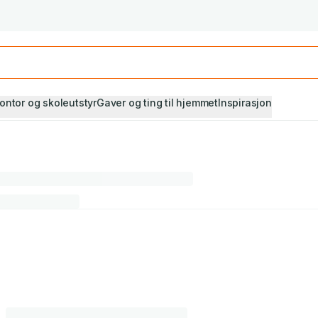
Studiestart! Alle* pensumbøker -20%
Se utvalget her
ontor og skoleutstyr
Gaver og ting til hjemmet
Inspirasjon