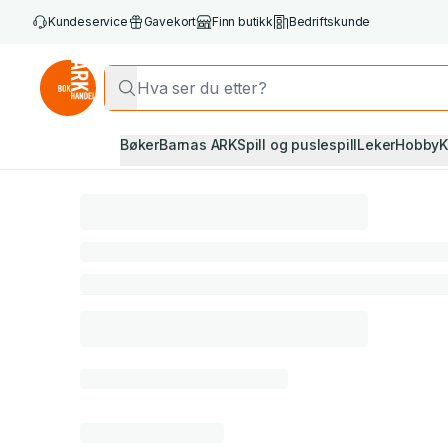
Kundeservice
Gavekort
Finn butikk
Bedriftskunde
Bøker
Barnas ARK
Spill og puslespill
Leker
Hobby
K