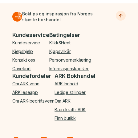
Boktips og inspirasjon fra Norges
største bokhandel
Bunnmeny
Kundeservice
Betingelser
Kundeservice
Klikk&Hent
Kjøpshjelp
Kjøpsvilkår
Kontakt oss
Personvernerklæring
Gavekort
Informasjonskapsler
Kundefordeler
ARK Bokhandel
Om ARK-venn
ARK Innhold
ARK leseapp
Ledige stillinger
Om ARK-bedriftsvenn
Om ARK
Bærekraft i ARK
Finn butikk