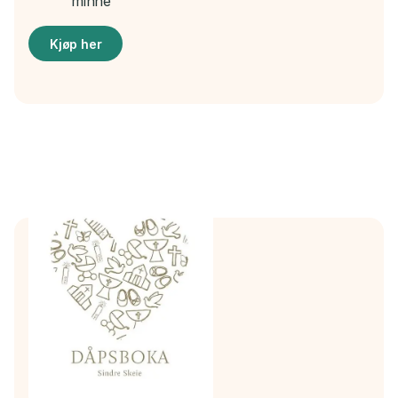
minne
Kjøp her