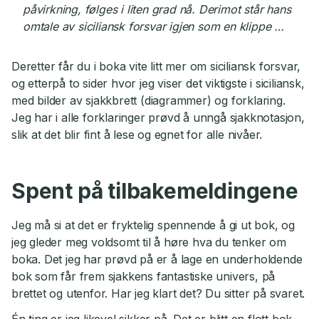
påvirkning, følges i liten grad nå. Derimot står hans
omtale av siciliansk forsvar igjen som en klippe …
Deretter får du i boka vite litt mer om siciliansk forsvar,
og etterpå to sider hvor jeg viser det viktigste i siciliansk,
med bilder av sjakkbrett (diagrammer) og forklaring.
Jeg har i alle forklaringer prøvd å unngå sjakknotasjon,
slik at det blir fint å lese og egnet for alle nivåer.
Spent på tilbakemeldingene
Jeg må si at det er fryktelig spennende å gi ut bok, og
jeg gleder meg voldsomt til å høre hva du tenker om
boka. Det jeg har prøvd på er å lage en underholdende
bok som får frem sjakkens fantastiske univers, på
brettet og utenfor. Har jeg klart det? Du sitter på svaret.
Én ting er jeg likevel sikker på. Det er blitt en flott bok