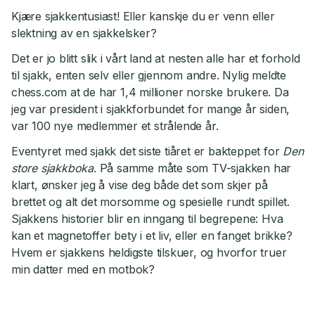
Kjære sjakkentusiast! Eller kanskje du er venn eller
slektning av en sjakkelsker?
Det er jo blitt slik i vårt land at nesten alle har et forhold
til sjakk, enten selv eller gjennom andre. Nylig meldte
chess.com at de har 1,4 millioner norske brukere. Da
jeg var president i sjakkforbundet for mange år siden,
var 100 nye medlemmer et strålende år.
Eventyret med sjakk det siste tiåret er bakteppet for
Den
store sjakkboka
. På samme måte som TV-sjakken har
klart, ønsker jeg å vise deg både det som skjer på
brettet og alt det morsomme og spesielle rundt spillet.
Sjakkens historier blir en inngang til begrepene: Hva
kan et magnetoffer bety i et liv, eller en fanget brikke?
Hvem er sjakkens heldigste tilskuer, og hvorfor truer
min datter med en motbok?