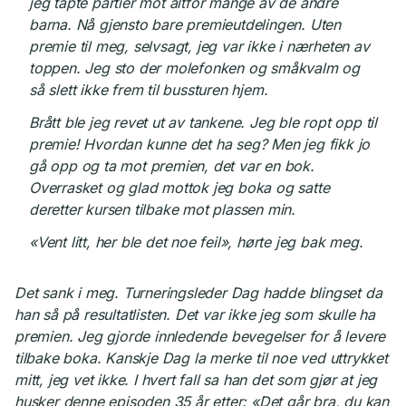
jeg tapte partier mot altfor mange av de andre
barna. Nå gjensto bare premieutdelingen. Uten
premie til meg, selvsagt, jeg var ikke i nærheten av
toppen. Jeg sto der molefonken og småkvalm og
så slett ikke frem til bussturen hjem.
Brått ble jeg revet ut av tankene. Jeg ble ropt opp til
premie! Hvordan kunne det ha seg? Men jeg fikk jo
gå opp og ta mot premien, det var en bok.
Overrasket og glad mottok jeg boka og satte
deretter kursen tilbake mot plassen min.
«Vent litt, her ble det noe feil», hørte jeg bak meg.
Det sank i meg. Turneringsleder Dag hadde blingset da
han så på resultatlisten. Det var ikke jeg som skulle ha
premien. Jeg gjorde innledende bevegelser for å levere
tilbake boka. Kanskje Dag la merke til noe ved uttrykket
mitt, jeg vet ikke. I hvert fall sa han det som gjør at jeg
husker denne episoden 35 år etter: «Det går bra, du kan