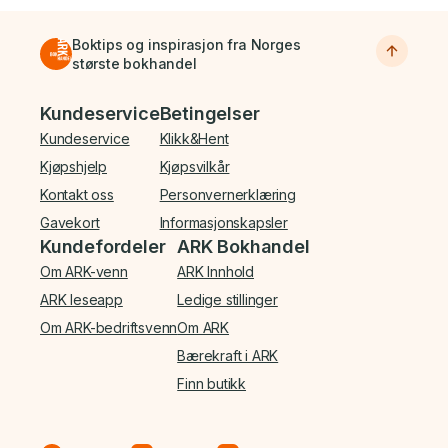
Boktips og inspirasjon fra Norges
største bokhandel
Bunnmeny
Kundeservice
Betingelser
Kundeservice
Klikk&Hent
Kjøpshjelp
Kjøpsvilkår
Kontakt oss
Personvernerklæring
Gavekort
Informasjonskapsler
Kundefordeler
ARK Bokhandel
Om ARK-venn
ARK Innhold
ARK leseapp
Ledige stillinger
Om ARK-bedriftsvenn
Om ARK
Bærekraft i ARK
Finn butikk