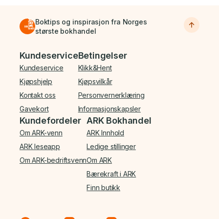
Boktips og inspirasjon fra Norges
største bokhandel
Bunnmeny
Kundeservice
Betingelser
Kundeservice
Klikk&Hent
Kjøpshjelp
Kjøpsvilkår
Kontakt oss
Personvernerklæring
Gavekort
Informasjonskapsler
Kundefordeler
ARK Bokhandel
Om ARK-venn
ARK Innhold
ARK leseapp
Ledige stillinger
Om ARK-bedriftsvenn
Om ARK
Bærekraft i ARK
Finn butikk