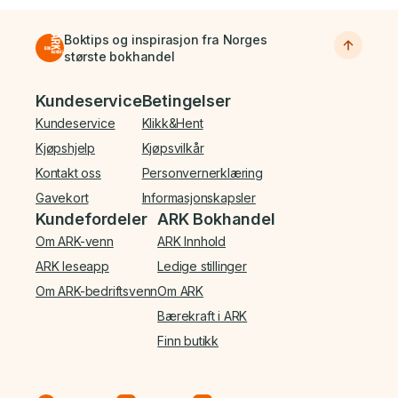
Boktips og inspirasjon fra Norges
største bokhandel
Bunnmeny
Kundeservice
Betingelser
Kundeservice
Klikk&Hent
Kjøpshjelp
Kjøpsvilkår
Kontakt oss
Personvernerklæring
Gavekort
Informasjonskapsler
Kundefordeler
ARK Bokhandel
Om ARK-venn
ARK Innhold
ARK leseapp
Ledige stillinger
Om ARK-bedriftsvenn
Om ARK
Bærekraft i ARK
Finn butikk