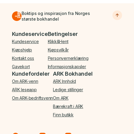
Boktips og inspirasjon fra Norges
største bokhandel
Bunnmeny
Kundeservice
Betingelser
Kundeservice
Klikk&Hent
Kjøpshjelp
Kjøpsvilkår
Kontakt oss
Personvernerklæring
Gavekort
Informasjonskapsler
Kundefordeler
ARK Bokhandel
Om ARK-venn
ARK Innhold
ARK leseapp
Ledige stillinger
Om ARK-bedriftsvenn
Om ARK
Bærekraft i ARK
Finn butikk