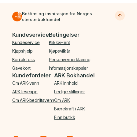
Boktips og inspirasjon fra Norges
største bokhandel
Bunnmeny
Kundeservice
Betingelser
Kundeservice
Klikk&Hent
Kjøpshjelp
Kjøpsvilkår
Kontakt oss
Personvernerklæring
Gavekort
Informasjonskapsler
Kundefordeler
ARK Bokhandel
Om ARK-venn
ARK Innhold
ARK leseapp
Ledige stillinger
Om ARK-bedriftsvenn
Om ARK
Bærekraft i ARK
Finn butikk